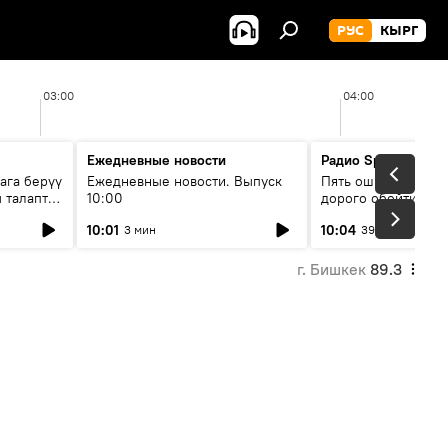
РУС
КЫРГ
03:00
04:00
Ежедневные новости
Радио Sputnik Кыр
ага берүү
Ежедневные новости. Выпуск
Пять ошибок котор
 талаптар
10:00
дорого обойтись п
жилья
10:01
10:04
3 мин
39 мин
г. Бишкек
89.3