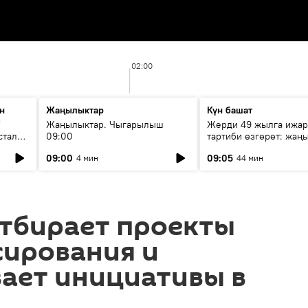
02:00
н
Жаңылыктар
Күн башат
F
Жаңылыктар. Чыгарылыш
Жерди 49 жылга ижар
стала
09:00
тартиби өзгөрөт: жаңы
эмнени көздөйт?
09:00
09:05
4 мин
44 мин
отбирает проекты
сирования и
ает инициативы в