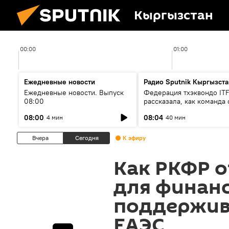
Кыргызстан
00:00
01:00
Ежедневные новости
Радио Sputnik Кыргызста
Ежедневные новости. Выпуск
Федерация тхэквондо IT
08:00
рассказала, как команда 
жертвой мошенников
08:00
08:04
4 мин
40 мин
Вчера
Сегодня
К эфиру
Как РКФР 
для финан
поддержив
ЕАЭС