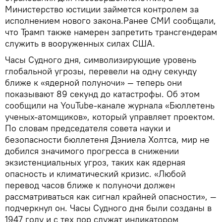
Министерство юстиции займется контролем за
исполнением нового закона.Ранее СМИ сообщали,
что Трамп также намерен запретить трансгендерам
служить в вооруженных силах США.
Часы Судного дня, символизирующие уровень
глобальной угрозы, перевели на одну секунду
ближе к «ядерной полуночи» — теперь они
показывают 89 секунд до катастрофы. Об этом
сообщили на YouTube-канале журнала «Бюллетень
ученых-атомщиков», который управляет проектом.
По словам председателя совета науки и
безопасности бюллетеня Дэниела Холтса, мир не
добился значимого прогресса в снижении
экзистенциальных угроз, таких как ядерная
опасность и климатический кризис. «Любой
перевод часов ближе к полуночи должен
рассматриваться как сигнал крайней опасности», —
подчеркнул он. Часы Судного дня были созданы в
1947 году и с тех пор служат индикатором