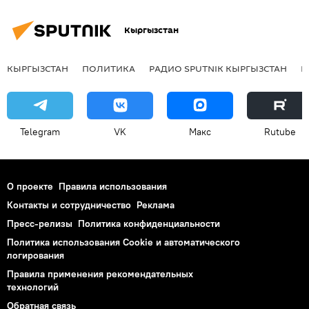
Кыргызстан
КЫРГЫЗСТАН
ПОЛИТИКА
РАДИО SPUTNIK КЫРГЫЗСТАН
Р
Telegram
VK
Макс
Rutube
О проекте
Правила использования
Контакты и сотрудничество
Реклама
Пресс-релизы
Политика конфиденциальности
Политика использования Cookie и автоматического
логирования
Правила применения рекомендательных
технологий
Обратная связь