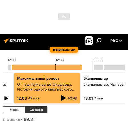
РУС
Кыргызстан
12:00
12:33
13:00
Максимальный репост
Жаңылыктар
уск
От Таш-Кумыра до Оксфорда.
Жаңылыктар. Чыгарыл
История одного кыргызского
динозавра
эфир
12:03
13:01
49 мин
7 мин
Вчера
Сегодня
г. Бишкек
89.3