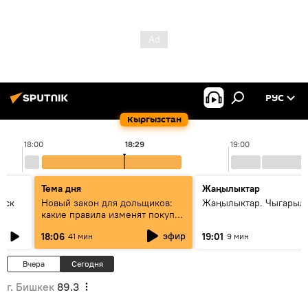
РУС
Кыргызстан
18:00
18:29
19:00
Тема дня
Жаңылыктар
уск
Новый закон для дольщиков:
Жаңылыктар. Чыгарыл
какие правила изменят покупку
квартир
эфир
18:06
19:01
41 мин
9 мин
Вчера
Сегодня
г. Бишкек
89.3