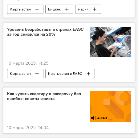
Кыргызстан
Бишкек
мэрия
ГКНБ
квартиры
недвижимость
строительство
видео
фото
Уровень безработицы в странах ЕАЭС
за год снизился на 20%
10 марта 2025, 14:25
Кыргызстан
Кыргызстан в ЕАЭС
безработица
уровень
снижение
занятость
Как купить квартиру в рассрочку без
ошибок: советы юриста
40:49
10 марта 2025, 14:04