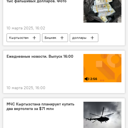
тыс фальшивых долларов. Фото
10 марта 2025, 16:02
Кыргызстан
Бишкек
доллары
подделка
деньги
валюта
МВД
задержание
иностранец
Ежедневные новости. Выпуск 16:00
фото
2:56
10 марта 2025, 16:00
МЧС Кыргызстана планирует купить
два вертолета за $71 млн