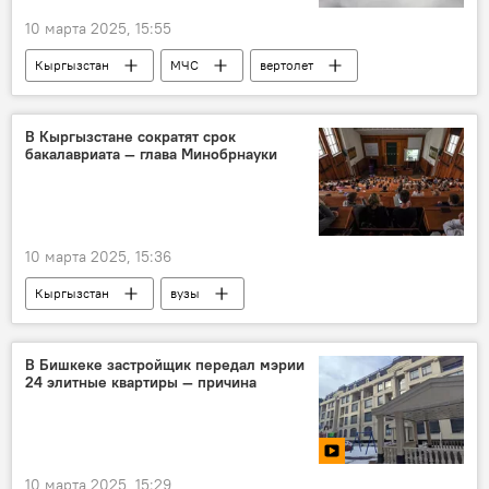
10 марта 2025, 15:55
Кыргызстан
МЧС
вертолет
покупка
кредит
Южная Корея
В Кыргызстане сократят срок
бакалавриата — глава Минобрнауки
10 марта 2025, 15:36
Кыргызстан
вузы
12-летнее образование
переход
Догдуркул Кендирбаева
бакалавриат
В Бишкеке застройщик передал мэрии
24 элитные квартиры — причина
10 марта 2025, 15:29