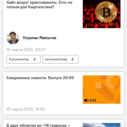
проезд
ограничение
Хайп вокруг криптовалюты. Есть ли
польза для Кыргызстана?
Улукман Мамытов
10 марта 2025, 20:07
Колумнисты
колумнистика
криптовалюта
криптобиржа
экономика
Кыргызстан
Казахстан
Ежедневные новости. Выпуск 20:00
криптоиндустрия
умные деньги
МФЦА
6:02
10 марта 2025, 19:59
В двух областях до +18 градусов —