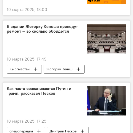
5:18
10 марта 2025, 18:00
В здании Жогорку Кенеша проведут
ремонт — во сколько обойдется
10 марта 2025, 17:49
Кыргызстан
Жогорку Кенеш
заседание
зал
ремонт
цифровизация
эскизы
Как часто созваниваются Путин и
Трамп, рассказал Песков
Нурланбек Тургунбек уулу
фото
10 марта 2025, 17:25
спецоперация
Дмитрий Песков