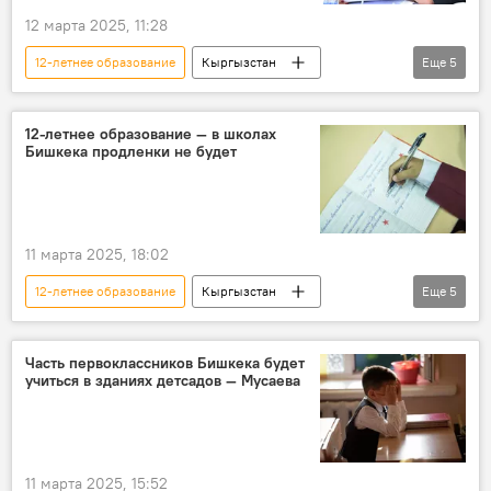
12 марта 2025, 11:28
12-летнее образование
Кыргызстан
Еще
5
школа
Догдуркул Кендирбаева
Надира Нарматова
критика
12-летнее образование — в школах
Бишкека продленки не будет
министр
11 марта 2025, 18:02
12-летнее образование
Кыргызстан
Еще
5
Бишкек
первый класс
первоклассники
переход
Часть первоклассников Бишкека будет
учиться в зданиях детсадов — Мусаева
продленка
11 марта 2025, 15:52