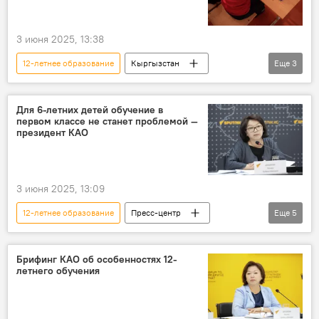
3 июня 2025, 13:38
12-летнее образование
Кыргызстан
Еще
3
Пресс-центр
первоклассники
Назира Дюшеева
Для 6-летних детей обучение в
первом классе не станет проблемой —
президент КАО
3 июня 2025, 13:09
12-летнее образование
Пресс-центр
Еще
5
Кыргызстан
первый класс
обучение
школа
Назира Дюшеева
Брифинг КАО об особенностях 12-
летнего обучения