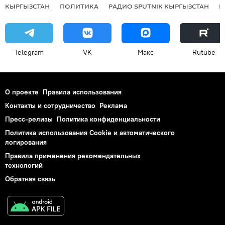
КЫРГЫЗСТАН
ПОЛИТИКА
РАДИО SPUTNIK КЫРГЫЗСТАН
Р
Telegram
VK
Макс
Rutube
О проекте
Правила использования
Контакты и сотрудничество
Реклама
Пресс-релизы
Политика конфиденциальности
Политика использования Cookie и автоматического
логирования
Правила применения рекомендательных
технологий
Обратная связь