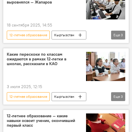
выровнялся — Жапаров
18 сентября 2025, 14:55
12-летнее образование
Кыргызстан
Еще
3
школа
образование
Садыр Жапаров
Какие перескоки по классам
ожидаются в рамках 12-летки в
школах, рассказали в КАО
3 июля 2025, 12:15
12-летнее образование
Кыргызстан
Еще
3
школа
переход
Кыргызская академия образования
12-летнее образование — какие
навыки освоит ученик, окончивший
первый класс