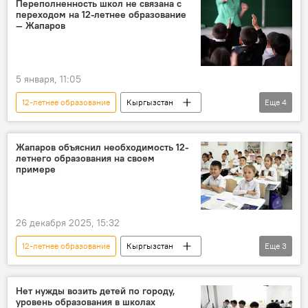
Переполненность школ не связана с
переходом на 12-летнее образование
— Жапаров
5 января, 11:05
12-летнее образование
Кыргызстан
Еще
4
Садыр Жапаров
школы
школьники
строительство
Жапаров объяснил необходимость 12-
летнего образования на своем
примере
26 декабря 2025, 15:32
12-летнее образование
Кыргызстан
Еще
3
школа
Садыр Жапаров
Народный курултай
Нет нужды возить детей по городу,
уровень образования в школах