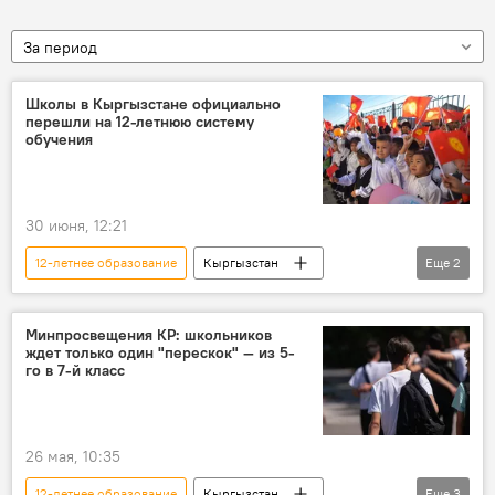
За период
Школы в Кыргызстане официально
перешли на 12-летнюю систему
обучения
30 июня, 12:21
12-летнее образование
Кыргызстан
Еще
2
школы
изменения
Минпросвещения КР: школьников
ждет только один "перескок" — из 5-
го в 7-й класс
26 мая, 10:35
12-летнее образование
Кыргызстан
Еще
3