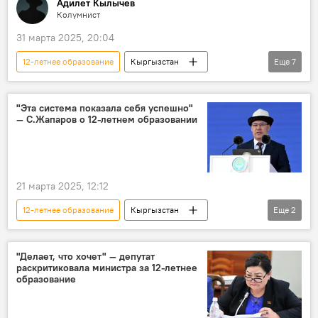
Адилет Кылычев
Колумнист
31 марта 2025, 20:04
12-летнее образование
Кыргызстан
Еще
7
образование
переход
трудность
перспективы
реформы
Аналитика
"Эта система показала себя успешно"
— С.Жапаров о 12-летнем образовании
обзор
21 марта 2025, 12:12
12-летнее образование
Кыргызстан
Еще
2
Садыр Жапаров
переход
"Делает, что хочет" — депутат
раскритиковала министра за 12-летнее
образование