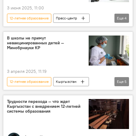
3 июня 2025, 11:00
12-летнее образование
Пресс-центр
Еще
4
Пресс-анонс
брифинг
Кыргызская академия образования
В школы не примут
невакцинированных детей —
Назира Дюшеева
Минобрнауки КР
3 апреля 2025, 11:19
12-летнее образование
Кыргызстан
Еще
5
школы
дети
вакцина
вакцинация
образование
Трудности перехода — что ждет
Кыргызстан с внедрением 12-летней
системы образования