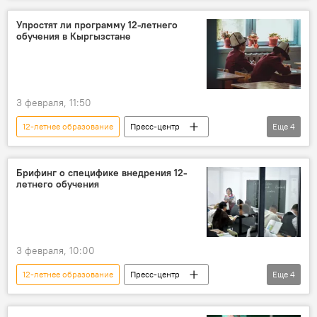
онлайн-школа "Тунгуч"
Упростят ли программу 12-летнего
обучения в Кыргызстане
3 февраля, 11:50
12-летнее образование
Пресс-центр
Еще
4
Кыргызстан
школа
программа
упрощение
Брифинг о специфике внедрения 12-
летнего обучения
3 февраля, 10:00
12-летнее образование
Пресс-центр
Еще
4
Пресс-анонс
брифинг
школа
учеба