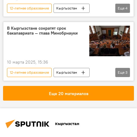
12-летнее образование
Кыргызстан
Еще
4
Бишкек
первый класс
детский сад
первоклассники
В Кыргызстане сократят срок
бакалавриата — глава Минобрнауки
10 марта 2025, 15:36
12-летнее образование
Кыргызстан
Еще
3
вузы
переход
Догдуркул Кендирбаева
бакалавриат
Еще 20 материалов
Кыргызстан