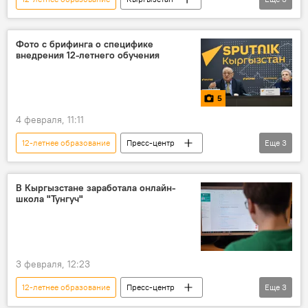
образование
школа
Министерство просвещения КР
Фото с брифинга о специфике
внедрения 12-летнего обучения
5
4 февраля, 11:11
12-летнее образование
Пресс-центр
Еще
3
Пресс-фото
Кыргызстан
брифинг
В Кыргызстане заработала онлайн-
школа "Тунгуч"
3 февраля, 12:23
12-летнее образование
Пресс-центр
Еще
3
Кыргызстан
Министерство просвещения КР