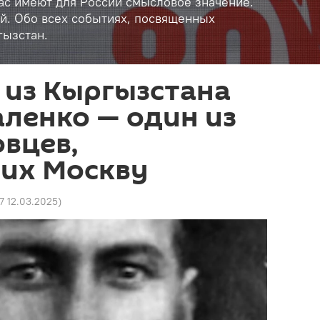
час имеют для России смысловое значение.
й. Обо всех событиях, посвященных
гызстан.
 из Кыргызстана
ленко — один из
вцев,
их Москву
47 12.03.2025
)