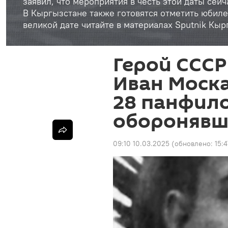
заявил, что мероприятия в честь этой даты сей
В Кыргызстане также готовятся отметить юбиле
великой дате читайте в материалах Sputnik Кыр
Герой СССР
Иван Моска
28 панфило
оборонявш
09:10 10.03.2025
(обновлено:
15: