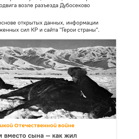
подвига возле разъезда Дубосеково
основе открытых данных, информации
енных сил КР и сайта "Герои страны".
ликой Отечественной войне
м вместо сына — как жил