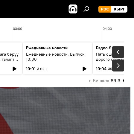
РУС
КЫРГ
03:00
04:00
Ежедневные новости
Радио Sputnik Кыр
ага берүү
Ежедневные новости. Выпуск
Пять ошибок котор
 талаптар
10:00
дорого обойтись п
жилья
10:01
10:04
3 мин
39 мин
г. Бишкек
89.3