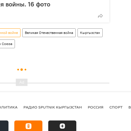
я войны. 16 фото
нной войне
Великая Отечественная война
Кыргызстан
о Союза
ОЛИТИКА
РАДИО SPUTNIK КЫРГЫЗСТАН
РОССИЯ
СПОРТ