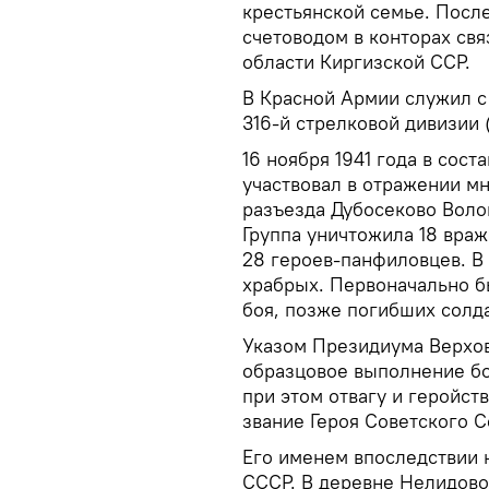
крестьянской семье. После
счетоводом в конторах св
области Киргизской ССР.
В Красной Армии служил с 
316-й стрелковой дивизии 
16 ноября 1941 года в сос
участвовал в отражении м
разъезда Дубосеково Воло
Группа уничтожила 18 враж
28 героев-панфиловцев. В
храбрых. Первоначально б
боя, позже погибших солд
Указом Президиума Верхов
образцовое выполнение б
при этом отвагу и геройс
звание Героя Советского С
Его именем впоследствии 
СССР. В деревне Нелидово