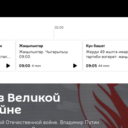
02:00
н
Жаңылыктар
Күн башат
F
Жаңылыктар. Чыгарылыш
Жерди 49 жылга ижар
стала
09:00
тартиби өзгөрөт: жаңы
эмнени көздөйт?
09:00
09:05
4 мин
44 мин
в Великой
йне
ой Отечественной войне. Владимир Путин