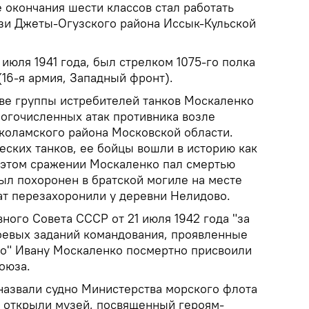
 окончания шести классов стал работать
язи Джеты-Огузского района Иссык-Кульской
июля 1941 года, был стрелком 1075-го полка
(16-я армия, Западный фронт).
таве группы истребителей танков Москаленко
ногочисленных атак противника возле
коламского района Московской области.
еских танков, ее бойцы вошли в историю как
 этом сражении Москаленко пал смертью
ыл похоронен в братской могиле на месте
ат перезахоронили у деревни Нелидово.
ного Совета СССР от 21 июля 1942 года "за
оевых заданий командования, проявленные
тво" Ивану Москаленко посмертно присвоили
оюза.
назвали судно Министерства морского флота
 открыли музей, посвященный героям-