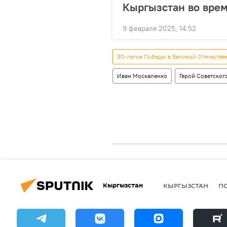
Кыргызстан во врем
9 февраля 2025, 14:52
80-летие Победы в Великой Отечестве
Иван Москаленко
Герой Советског
Кыргызстан
КЫРГЫЗСТАН
П