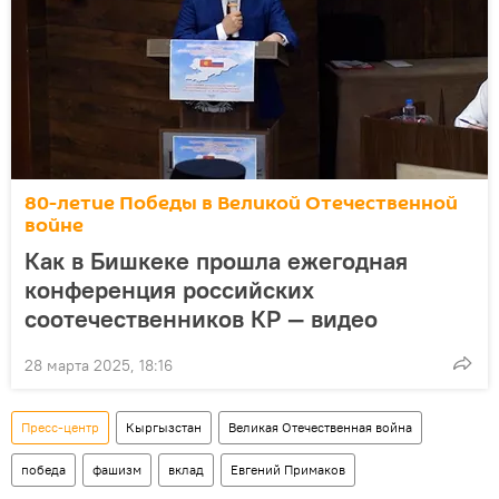
80-летие Победы в Великой Отечественной
войне
Как в Бишкеке прошла ежегодная
конференция российских
соотечественников КР — видео
28 марта 2025, 18:16
Пресс-центр
Кыргызстан
Великая Отечественная война
победа
фашизм
вклад
Евгений Примаков