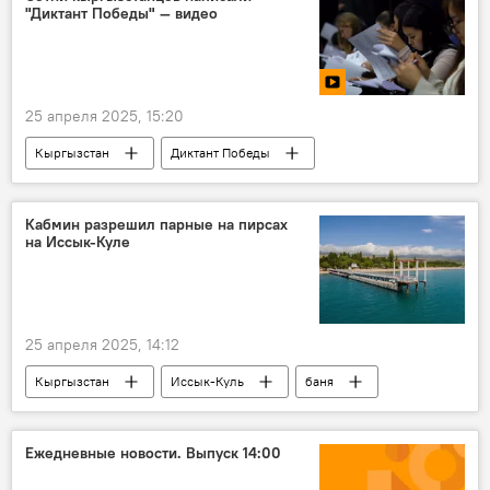
"Диктант Победы" — видео
25 апреля 2025, 15:20
Кыргызстан
Диктант Победы
акция
Бишкек
Россотрудничество
видео
Кабмин разрешил парные на пирсах
на Иссык-Куле
80-летие Победы в Великой Отечественной войне
25 апреля 2025, 14:12
Кыргызстан
Иссык-Куль
баня
пирс
строительство
пляж
Ежедневные новости. Выпуск 14:00