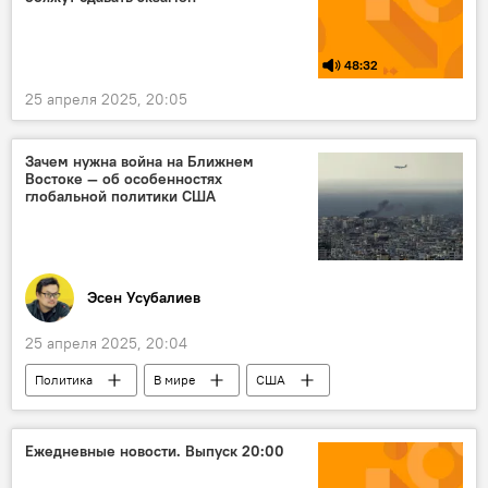
48:32
25 апреля 2025, 20:05
Зачем нужна война на Ближнем
Востоке — об особенностях
глобальной политики США
Эсен Усубалиев
25 апреля 2025, 20:04
Политика
В мире
США
Израиль
Ближний Восток
Иран
война
Колумнисты
колумнистика
Ежедневные новости. Выпуск 20:00
Аналитика