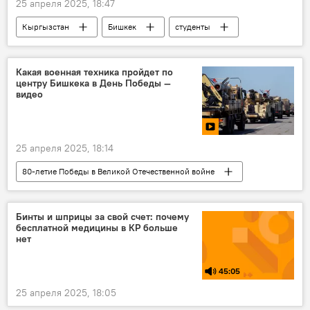
25 апреля 2025, 18:47
Кыргызстан
Бишкек
студенты
победа
вальс
танец
видео
Какая военная техника пройдет по
центру Бишкека в День Победы —
80-летие Победы в Великой Отечественной войне
видео
25 апреля 2025, 18:14
80-летие Победы в Великой Отечественной войне
Кыргызстан
День Победы
парад
Токмок
репетиция
видео
Бинты и шприцы за свой счет: почему
бесплатной медицины в КР больше
военная техника
нет
45:05
25 апреля 2025, 18:05