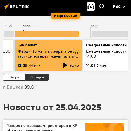
РУС
Кыргызстан
13:00
13:13
14:00
Күн башат
Ежедневные новости
13:00
Жерди 49 жылга ижарага берүү
Ежедневные новости. 
тартиби өзгөрөт: жаңы талаптар
14:00
эмнени көздөйт?
эфир
13:08
14:01
44 мин
3 мин
Вчера
Сегодня
г. Бишкек
89.3
Новости от 25.04.2025
Теперь по правилам: риелторов в КР
обяжут сдавать экзамен