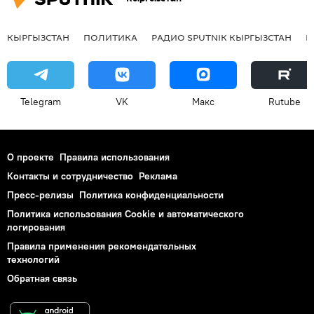
КЫРГЫЗСТАН
ПОЛИТИКА
РАДИО SPUTNIK КЫРГЫЗСТАН
Р
Telegram
VK
Макс
Rutube
О проекте
Правила использования
Контакты и сотрудничество
Реклама
Пресс-релизы
Политика конфиденциальности
Политика использования Cookie и автоматического
логирования
Правила применения рекомендательных
технологий
Обратная связь