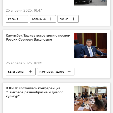
25 апреля 2025, 16:47
Россия
Балашиха
взрыв
машина
гибель
Ярослав Москалик
Камчыбек Ташиев встретился с послом
России Сергеем Вакуновым
25 апреля 2025, 16:35
Кыргызстан
Камчыбек Ташиев
Сергей Вакунов
встреча
задержание
Россия
посол
В КРСУ состоялась конференция
"Языковое разнообразие и диалог
культур"