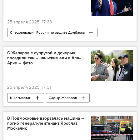
25 апреля 2025, 17:33
Спецоперация России по защите Донбасса
США
Дональд Трамп
Крым
Украина
Россия
В мире
С.Жапаров с супругой и дочерью
посадили тянь-шаньские ели в Ала-
Арче — фото
25 апреля 2025, 17:31
Кыргызстан
Садыр Жапаров
Айгуль Жапарова
Ала-Арча
ель
фото
В Подмосковье взорвалась машина —
погиб генерал-лейтенант Ярослав
Москалик