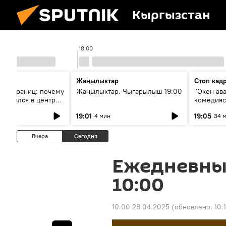
Кыргызстан
18:00
Жаңылыктар
Стоп кад
без границ: почему
Жаңылыктар. Чыгарылыш 19:00
"Окен ав
оказался в центре
комедия
знеса
19:01
19:05
4 мин
34 
Вчера
Сегодня
Ежедневны
10:00
10:00 28.04.2025
(обновлено:
10: