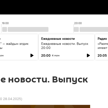
19:00
20:00
р
Ежедневные новости
Радио
а" — жайдын элдик
Ежедневные новости. Выпуск
«Разме
сы
20:00
имеет
экспер
20:00
20:05
мин
4 мин
Росси
образ
е новости. Выпуск
10 28.04.2025
)