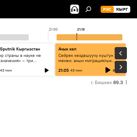
РУС
КЫРГ
21:00
21:18
 Sputnik Кыргызстан
Ачык кеп
р страны в науке не
Сейрек кездешүүчү куштун изи
 значения» — три
менен: анын миграциялык
та о сотрудничестве
жолу эмнеден кабар берет?
эфир
21:05
43 мин
43 мин
и и Кыргызстана в
овании и исследованиях
г. Бишкек
89.3