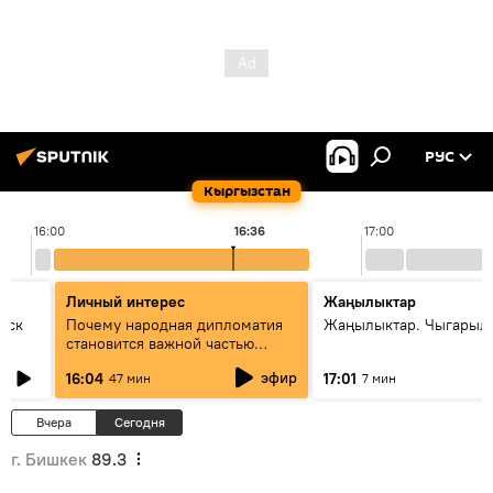
РУС
Кыргызстан
16:00
16:36
17:00
Личный интерес
Жаңылыктар
уск
Почему народная дипломатия
Жаңылыктар. Чыгарыл
становится важной частью
международного
эфир
16:04
17:01
47 мин
7 мин
сотрудничества
Вчера
Сегодня
г. Бишкек
89.3