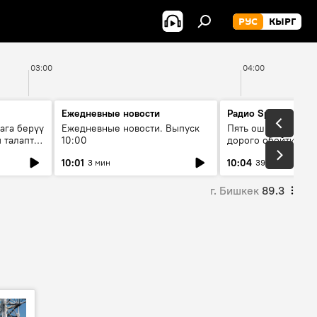
РУС
КЫРГ
03:00
04:00
Ежедневные новости
Радио Sputnik Кыр
ага берүү
Ежедневные новости. Выпуск
Пять ошибок котор
 талаптар
10:00
дорого обойтись п
жилья
10:01
10:04
3 мин
39 мин
г. Бишкек
89.3