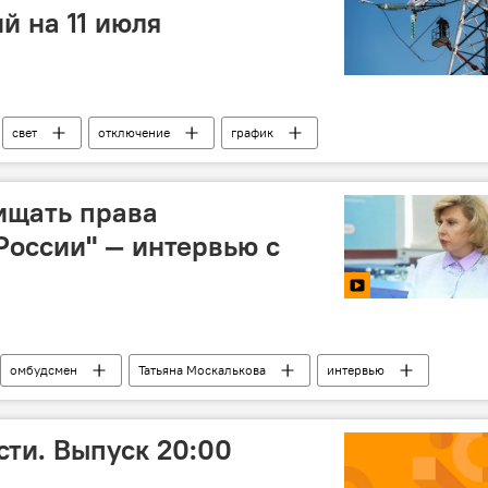
й на 11 июля
свет
отключение
график
ищать права
России" — интервью с
омбудсмен
Татьяна Москалькова
интервью
ита прав
ти. Выпуск 20:00