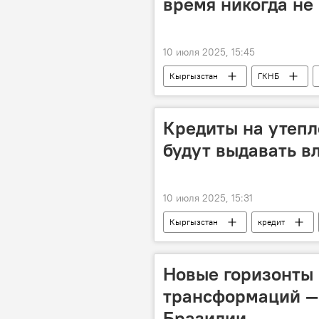
время никогда не
10 июля 2025, 15:45
Кыргызстан
ГКНБ
Камчыбек Ташиев
борьба
Кредиты на утепл
будут выдавать в
10 июля 2025, 15:31
Кыргызстан
кредит
электромобиль
программа
Новые горизонты
трансформаций —
Бразилии