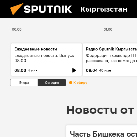
Кыргызстан
00:00
01:00
Ежедневные новости
Радио Sputnik Кыргызста
Ежедневные новости. Выпуск
Федерация тхэквондо IT
08:00
рассказала, как команда 
жертвой мошенников
08:00
08:04
4 мин
40 мин
Вчера
Сегодня
К эфиру
Новости от 
Часть Бишкека ост