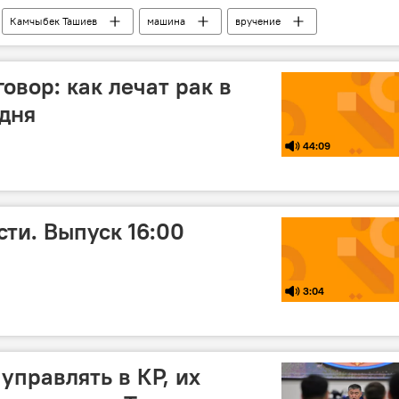
Камчыбек Ташиев
машина
вручение
НБ
овор: как лечат рак в
дня
44:09
ти. Выпуск 16:00
3:04
управлять в КР, их