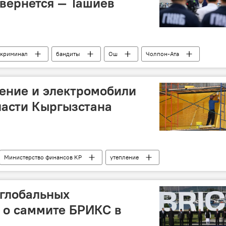
 вернется — Ташиев
криминал
бандиты
Ош
Чолпон-Ата
ение и электромобили
ласти Кыргызстана
Министерство финансов КР
утепление
фонд развития
 глобальных
 о саммите БРИКС в