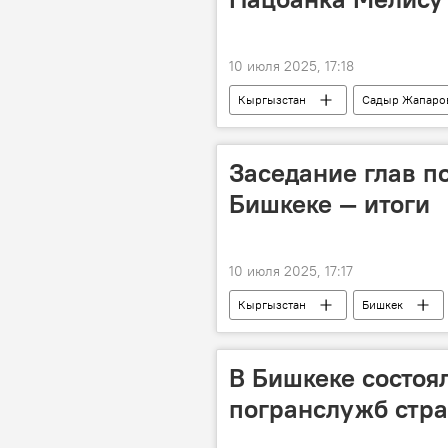
10 июля 2025, 17:18
Кыргызстан
Садыр Жапаро
выговор
Заседание глав п
Бишкеке — итоги
10 июля 2025, 17:17
Кыргызстан
Бишкек
В Бишкеке состоя
погранслужб стр