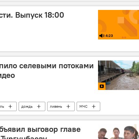
ти. Выпуск 18:00
4:23
опило селевыми потоками
идео
ель
дождь
ливень
МЧС
ъявил выговор главе
 Тургунбаеву