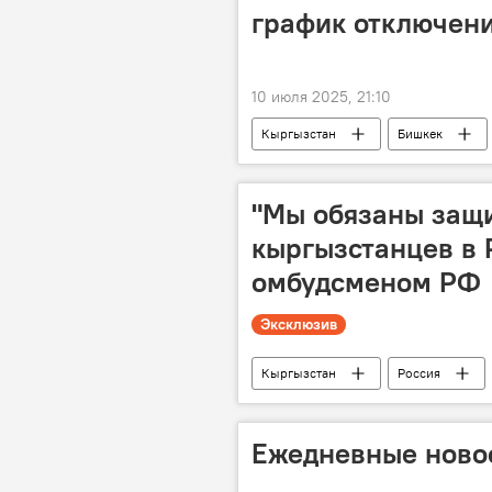
график отключени
10 июля 2025, 21:10
Кыргызстан
Бишкек
"Мы обязаны защ
кыргызстанцев в 
омбудсменом РФ
Эксклюзив
Кыргызстан
Россия
Sputnik
видео
защ
Ежедневные новос