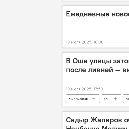
Ежедневные новос
10 июля 2025, 18:00
В Оше улицы зат
после ливней — в
10 июля 2025, 17:50
Кыргызстан
Ош
с
Садыр Жапаров об
Нацбанка Мелису