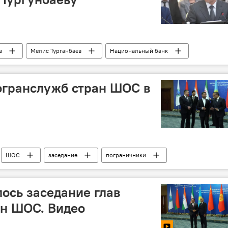
в
Мелис Турганбаев
Национальный банк
огранслужб стран ШОС в
ШОС
заседание
пограничники
лось заседание глав
ан ШОС. Видео