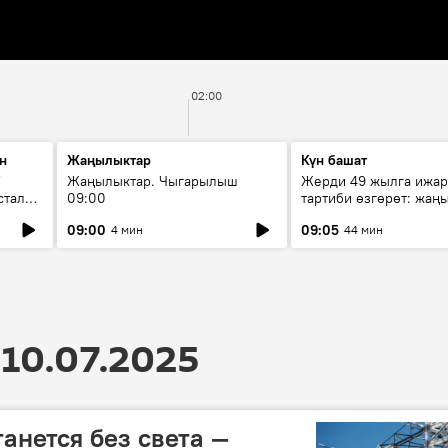
02:00
н
Жаңылыктар
Күн башат
F
Жаңылыктар. Чыгарылыш
Жерди 49 жылга ижар
стала
09:00
тартиби өзгөрөт: жаңы
эмнени көздөйт?
09:00
09:05
4 мин
44 мин
10.07.2025
анется без света —