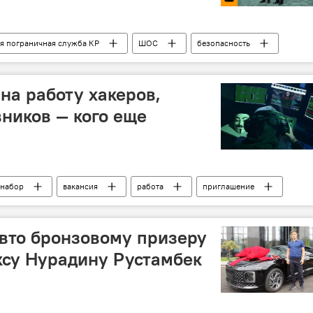
ая пограничная служба КР
ШОС
безопасность
в
Владимир Кулишов
видео
на работу хакеров,
ников — кого еще
набор
вакансия
работа
приглашение
вто бронзовому призеру
ксу Нурадину Рустамбек