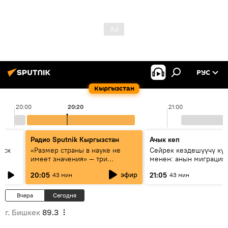
РУС
Кыргызстан
20:00
20:20
21:00
Радио Sputnik Кыргызстан
Ачык кеп
уск
«Размер страны в науке не
Сейрек кездешүүчү ку
имеет значения» — три
менен: анын миграция
эксперта о сотрудничестве
жолу эмнеден кабар б
эфир
20:05
21:05
43 мин
43 мин
России и Кыргызстана в
образовании и исследованиях
Вчера
Сегодня
г. Бишкек
89.3