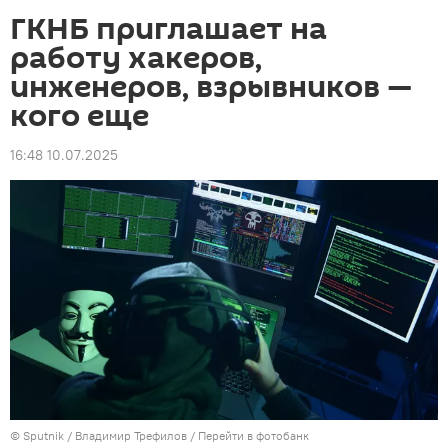
ГКНБ приглашает на
работу хакеров,
инженеров, взрывников —
кого еще
16:48 10.07.2025
©
Sputnik
/ Владимир Трефилов
/
Перейти в фотобанк