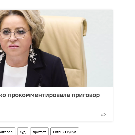
ко прокомментировала приговор
риговор
суд
протест
Евгения Гуцул