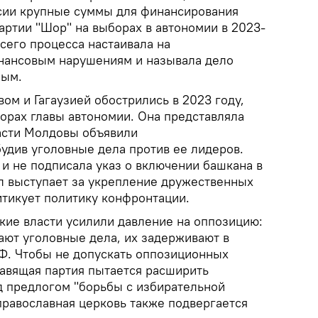
ссии крупные суммы для финансирования
артии "Шор" на выборах в автономии в 2023-
сего процесса настаивала на
инансовым нарушениям и называла дело
ным.
м и Гагаузией обострились в 2023 году,
борах главы автономии. Она представляла
асти Молдовы объявили
удив уголовные дела против ее лидеров.
и не подписала указ о включении башкана в
ул выступает за укрепление дружественных
итикует политику конфронтации.
кие власти усилили давление на оппозицию:
ают уголовные дела, их задерживают в
Ф. Чтобы не допускать оппозиционных
равящая партия пытается расширить
 предлогом "борьбы с избирательной
православная церковь также подвергается