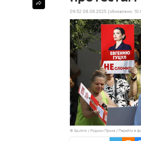
09:52 08.08.2025
(обновлено:
10
©
Sputnik
/ Родион Прока
/
Перейти в ф