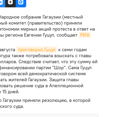
Народное собрание Гагаузии (местный
ный комитет (правительство) приняли
втономии мирных акций протеста в ответ на
вы региона Евгении Гуцул, сообщает
РИА 
августа
приговорил Гуцул
к семи годам
тура также потребовала взыскать с главы
лларов. Следствие считает, что эту сумму ей
финансировании партии "Шор". Сама Гуцул
говором всей демократической системе
ать жителей Гагаузии. Защита главы
овать решение суда в Апелляционной
 15 дней.
о Гагаузии приняли резолюцию, в которой
ского суда.