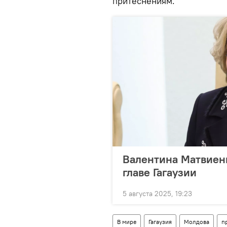
притеснениям.
Валентина Матвиен
главе Гагаузии
5 августа 2025, 19:23
В мире
Гагаузия
Молдова
п