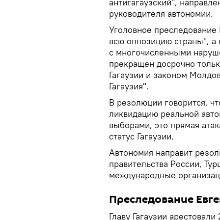
антигагаузский", направл
руководителя автономии.
Уголовное преследование Г
всю оппозицию страны", а
с многочисленными наруш
прекращен досрочно тольк
Гагаузии и законом Молдо
Гагаузия".
В резолюции говорится, ч
ликвидацию реальной авто
выборами, это прямая атак
статус Гагаузии.
Автономия направит резол
правительства России, Тур
международные организац
Преследование Евге
Главу Гагаузии арестовали