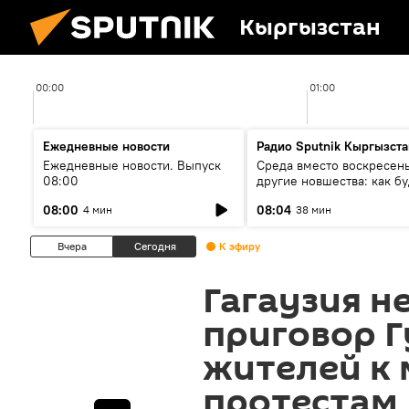
Кыргызстан
00:00
01:00
Ежедневные новости
Радио Sputnik Кыргызста
Ежедневные новости. Выпуск
Среда вместо воскресень
08:00
другие новшества: как бу
проходить выборы в КР?
08:00
08:04
4 мин
38 мин
Вчера
Сегодня
К эфиру
Гагаузия н
приговор Г
жителей к
протестам