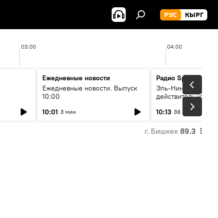
РУС
КЫРГ
03:00
04:00
Ежедневные новости
Радио Sputnik Кыр
Ежедневные новости. Выпуск
Эль-Ниньо, жара и 
10:00
действительно вли
 өнүгүү
погоду в Кыргызст
10:01
10:13
3 мин
38 мин
г. Бишкек
89.3