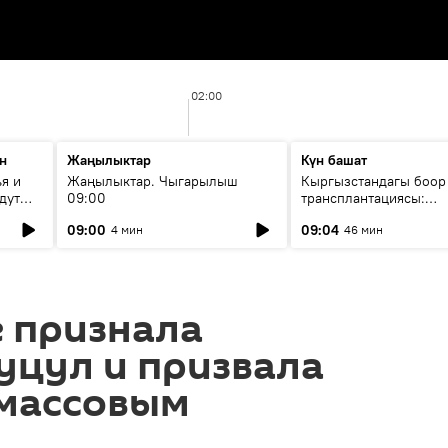
02:00
н
Жаңылыктар
Күн башат
я и
Жаңылыктар. Чыгарылыш
Кыргызстандагы боор
дут
09:00
трансплантациясы:
жетишкендиктер жана
09:00
09:04
4 мин
46 мин
келечеги
е признала
уцул и призвала
 массовым