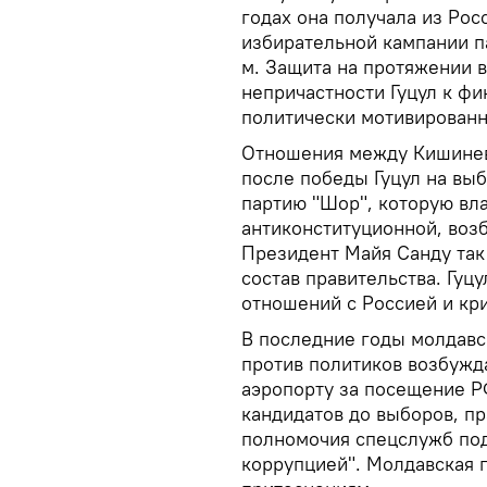
годах она получала из Ро
избирательной кампании п
м. Защита на протяжении в
непричастности Гуцул к ф
политически мотивирован
Отношения между Кишинево
после победы Гуцул на вы
партию "Шор", которую вл
антиконституционной, возб
Президент Майя Санду так 
состав правительства. Гуц
отношений с Россией и кр
В последние годы молдавс
против политиков возбужд
аэропорту за посещение Р
кандидатов до выборов, п
полномочия спецслужб под
коррупцией". Молдавская 