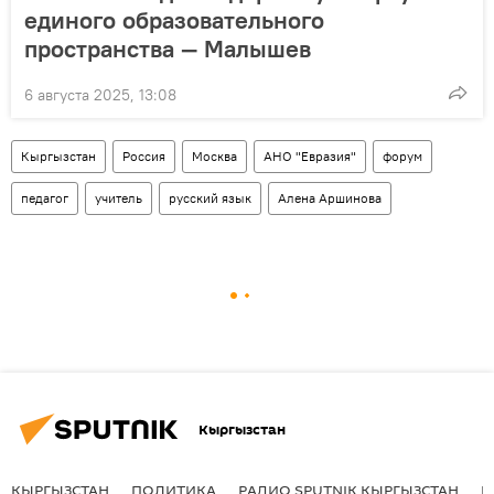
единого образовательного
пространства — Малышев
6 августа 2025, 13:08
Кыргызстан
Россия
Москва
АНО "Евразия"
форум
педагог
учитель
русский язык
Алена Аршинова
Кыргызстан
КЫРГЫЗСТАН
ПОЛИТИКА
РАДИО SPUTNIK КЫРГЫЗСТАН
Р