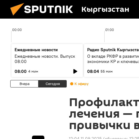
Кыргызстан
00:00
01:00
Ежедневные новости
Радио Sputnik Кыргызста
Ежедневные новости. Выпуск
О вкладе РКФР в развити
08:00
экономики КР и ключевы
секторах до 2030 года
08:00
08:04
4 мин
55 мин
Вчера
Сегодня
К эфиру
Профилакт
лечения —
привычки 
12:04 11.09.2025
(обновлено:
12:2