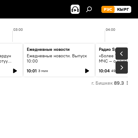
РУС
КЫРГ
03:00
04:00
Ежедневные новости
Радио Sputnik Кыр
өрдүн
Ежедневные новости. Выпуск
«Более 1200 сёл в 
отуу
10:00
МЧС — о климате, 
системе оповещен
10:01
10:04
3 мин
49 мин
населения
г. Бишкек
89.3