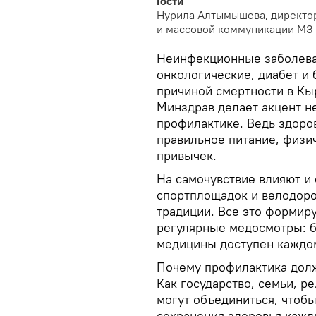
Гости
Нурила Алтымышева, директор
и массовой коммуникации МЗ
Неинфекционные заболева
онкологические, диабет и 
причиной смертности в Кыр
Минздрав делает акцент не
профилактике. Ведь здоро
правильное питание, физич
привычек.
На самочувствие влияют и
спортплощадок и велодор
традиции. Все это формиру
регулярные медосмотры: б
медицины доступен каждо
Почему профилактика долж
Как государство, семьи, 
могут объединиться, чтобы
сохранения здоровья кажд