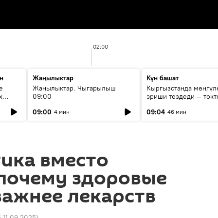
02:00
н
Жаңылыктар
Күн башат
е
Жаңылыктар. Чыгарылыш
Кыргызстанда мөңгүл
х
09:00
эриши тездеди — токт
мүмкүн эмеспи?
09:00
09:04
4 мин
46 мин
ика вместо
 почему здоровые
важнее лекарств
5 11.09.2025
)