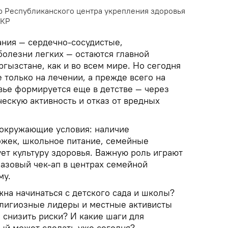
 Республиканского центра укрепления здоровья
 КР
ния — сердечно-сосудистые,
болезни легких — остаются главной
гызстане, как и во всем мире. Но сегодня
 только на лечении, а прежде всего на
вье формируется еще в детстве — через
ескую активность и отказ от вредных
 окружающие условия: наличие
ожек, школьное питание, семейные
ет культуру здоровья. Важную роль играют
азовый чек-ап в центрах семейной
му.
на начинаться с детского сада и школы?
религиозные лидеры и местные активисты
 снизить риски? И какие шаги для
ый может сделать уже сегодня?