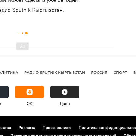
адио Sputnik Кыргызстан.
ОЛИТИКА
РАДИО SPUTNIK КЫРГЫЗСТАН
РОССИЯ
СПОРТ
e
OK
Дзен
чество
Реклама
Пресс-релизы
Политика конфиденциально
ия
Правила применения рекомендательных технологий
Обрат