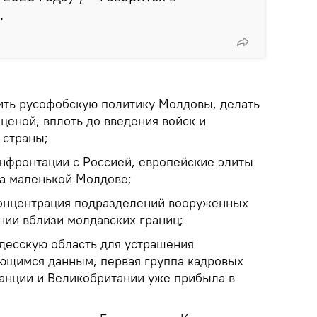
.
ить русофобскую политику Молдовы, делать
ценой, вплоть до введения войск и
 страны;
нфронтации с Россией, европейские элиты
а маленькой Молдове;
концентрация подразделений вооруженных
нии вблизи молдавских границ;
Одесскую область для устрашения
ющимся данным, первая группа кадровых
анции и Великобритании уже прибыла в