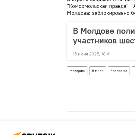
"Комсомольская правда", "
Молдова; заблокировано б
В Молдове поли
участников шес
15 июня 2025, 18:41
Молдова
В мире
Евросоюз