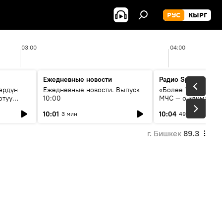
РУС
КЫРГ
03:00
04:00
Ежедневные новости
Радио Sputnik Кыр
өрдүн
Ежедневные новости. Выпуск
«Более 1200 сёл в 
отуу
10:00
МЧС — о климате, 
системе оповещен
10:01
10:04
3 мин
49 мин
населения
г. Бишкек
89.3