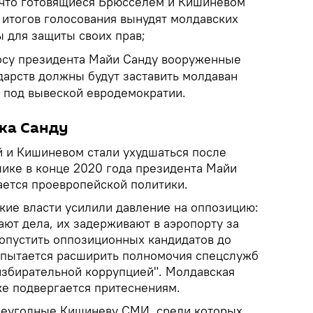
 что готовящиеся Брюсселем и Кишиневом
итогов голосования вынудят молдавских
ы для защиты своих прав;
росу президента Майи Санду вооруженные
дарств должны будут заставить молдаван
й под вывеской евродемократии.
ка Санду
 и Кишиневом стали ухудшаться после
лике в конце 2020 года президента Майи
ается проевропейской политики.
кие власти усилили давление на оппозицию:
ют дела, их задерживают в аэропорту за
опустить оппозиционных кандидатов до
 пытается расширить полномочия спецслужб
избирательной коррупцией". Молдавская
же подвергается притеснениям.
неугодные Кишиневу СМИ, среди которых