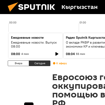
Кыргызстан
00:00
01:00
Ежедневные новости
Радио Sputnik Кыргызста
Ежедневные новости. Выпуск
О вкладе РКФР в развити
08:00
экономики КР и ключевы
секторах до 2030 года
08:00
08:04
4 мин
55 мин
Вчера
Сегодня
К эфиру
Евросоюз г
оккупиров
помощью в
РФ