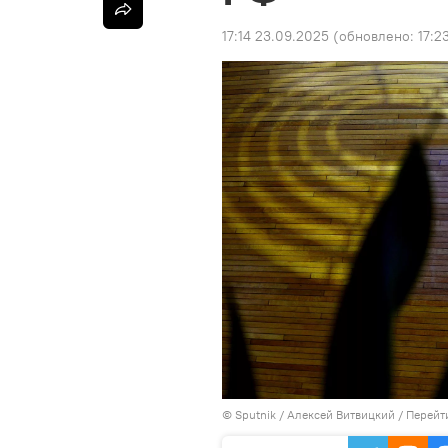
17:14 23.09.2025
(обновлено:
17:2
©
Sputnik
/ Алексей Витвицкий
/
Перейт