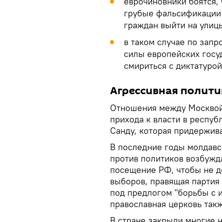
еврочиновники боятся,
грубые фальсификации 
граждан выйти на улиц
в таком случае по зап
силы европейских госу
смириться с диктатуро
Агрессивная полити
Отношения между Москвой
прихода к власти в респуб
Санду, которая придержив
В последние годы молдавс
против политиков возбужда
посещение РФ, чтобы не д
выборов, правящая партия
под предлогом "борьбы с 
православная церковь так
В стране закрыли многие 