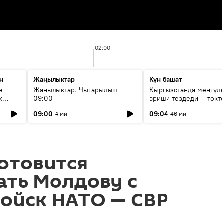
02:00
н
Жаңылыктар
Күн башат
е
Жаңылыктар. Чыгарылыш
Кыргызстанда мөңгүл
х
09:00
эриши тездеди — токт
мүмкүн эмеспи?
09:00
09:04
4 мин
46 мин
отовится
ать Молдову с
ойск НАТО — СВР