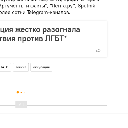
Аргументы и факты", "Лента.ру", Sputnik
олее сотни Telegram-каналов.
ция жестко разогнала
твия против ЛГБТ*
НАТО
войска
оккупация