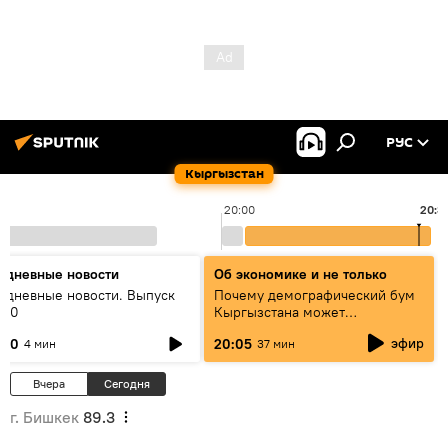
РУС
Кыргызстан
20:00
20:3
едневные новости
Об экономике и не только
едневные новости. Выпуск
Почему демографический бум
:00
Кыргызстана может
превратиться в проблему и как
эфир
:00
20:05
4 мин
37 мин
этого избежать
Вчера
Сегодня
г. Бишкек
89.3