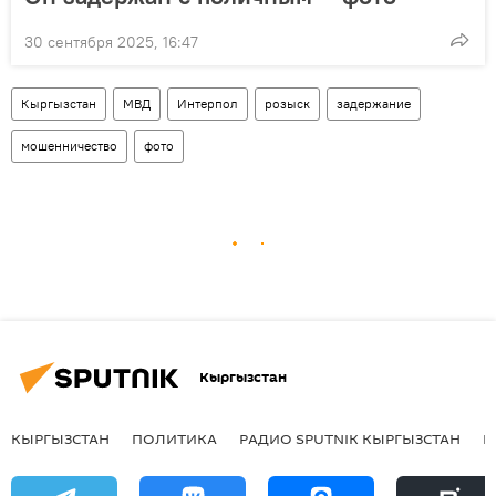
30 сентября 2025, 16:47
Кыргызстан
МВД
Интерпол
розыск
задержание
мошенничество
фото
Кыргызстан
КЫРГЫЗСТАН
ПОЛИТИКА
РАДИО SPUTNIK КЫРГЫЗСТАН
Р