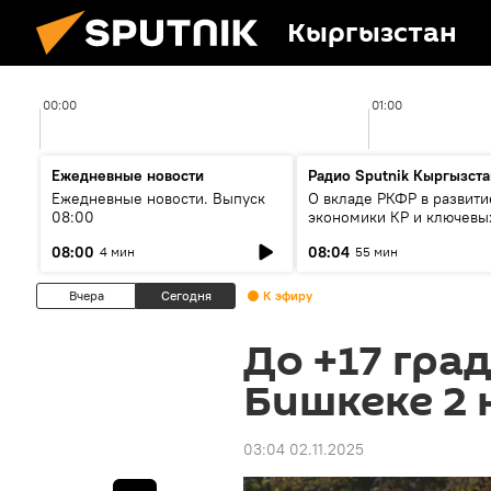
Кыргызстан
00:00
01:00
Ежедневные новости
Радио Sputnik Кыргызста
Ежедневные новости. Выпуск
О вкладе РКФР в развити
08:00
экономики КР и ключевы
секторах до 2030 года
08:00
08:04
4 мин
55 мин
Вчера
Сегодня
К эфиру
До +17 гра
Бишкеке 2 
03:04 02.11.2025