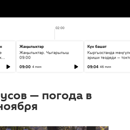
02:00
н
Жаңылыктар
Күн башат
е
Жаңылыктар. Чыгарылыш
Кыргызстанда мөңгүл
х
09:00
эриши тездеди — токт
мүмкүн эмеспи?
09:00
09:04
4 мин
46 мин
дусов — погода в
ноября