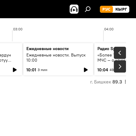
РУС
КЫРГ
03:00
04:00
Ежедневные новости
Радио Sputnik Кыр
өрдүн
Ежедневные новости. Выпуск
«Более 1200 сёл в 
отуу
10:00
МЧС — о климате, 
системе оповещен
10:01
10:04
3 мин
49 мин
населения
г. Бишкек
89.3