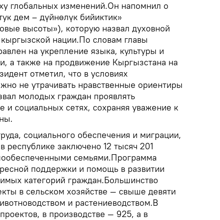
оху глобальных изменений.Он напомнил о
тук дем – дүйнөлүк бийиктик»
овые высоты»), которую назвал духовной
 кыргызской нации.По словам главы
равлен на укрепление языка, культуры и
и, а также на продвижение Кыргызстана на
идент отметил, что в условиях
жно не утрачивать нравственные ориентиры
звал молодых граждан проявлять
е и социальных сетях, сохраняя уважение к
ны.
руда, социального обеспечения и миграции,
 в республике заключено 12 тысяч 201
алообеспеченными семьями.Программа
дресной поддержки и помощь в развитии
вимых категорий граждан.Большинство
екты в сельском хозяйстве — свыше девяти
ивотноводством и растениеводством.В
проектов, в производстве — 925, а в