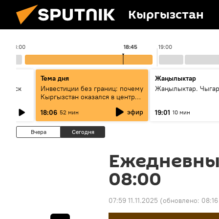
Кыргызстан
18:00
18:45
19:00
Тема дня
Жаңылыктар
Выпуск
Инвестиции без границ: почему
Жаңылыктар. Чыга
Кыргызстан оказался в центре
внимания бизнеса
эфир
18:06
19:01
52 мин
10 мин
Вчера
Сегодня
Ежедневны
08:00
07:59 11.11.2025
(обновлено:
08:16