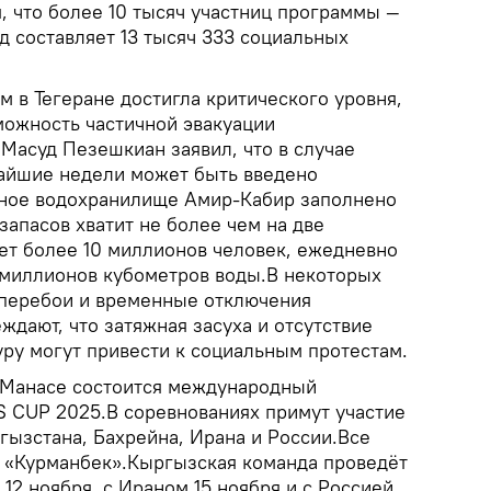
, что более 10 тысяч участниц программы —
д составляет 13 тысяч 333 социальных
 в Тегеране достигла критического уровня,
можность частичной эвакуации
Масуд Пезешкиан заявил, что в случае
жайшие недели может быть введено
ное водохранилище Амир-Кабир заполнено
запасов хватит не более чем на две
ет более 10 миллионов человек, ежедневно
миллионов кубометров воды.В некоторых
 перебои и временные отключения
дают, что затяжная засуха и отсутствие
уру могут привести к социальным протестам.
е Манасе состоится международный
 CUP 2025.В соревнованиях примут участие
ызстана, Бахрейна, Ирана и России.Все
е «Курманбек».Кыргызская команда проведёт
 12 ноября, с Ираном 15 ноября и с Россией