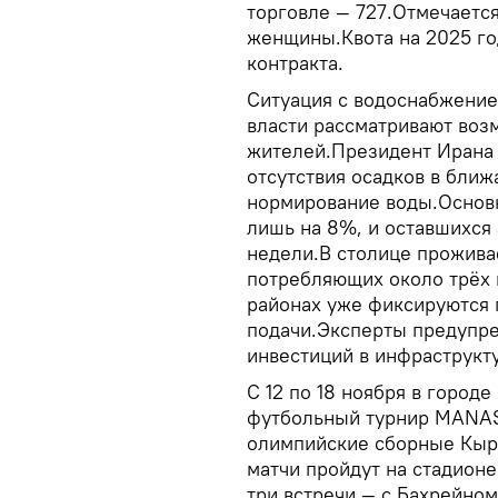
торговле — 727.Отмечается
женщины.Квота на 2025 го
контракта.
Ситуация с водоснабжением
власти рассматривают воз
жителей.Президент Ирана 
отсутствия осадков в бли
нормирование воды.Основ
лишь на 8%, и оставшихся 
недели.В столице прожива
потребляющих около трёх 
районах уже фиксируются
подачи.Эксперты предупреж
инвестиций в инфраструкт
С 12 по 18 ноября в город
футбольный турнир MANAS
олимпийские сборные Кырг
матчи пройдут на стадион
три встречи — с Бахрейном