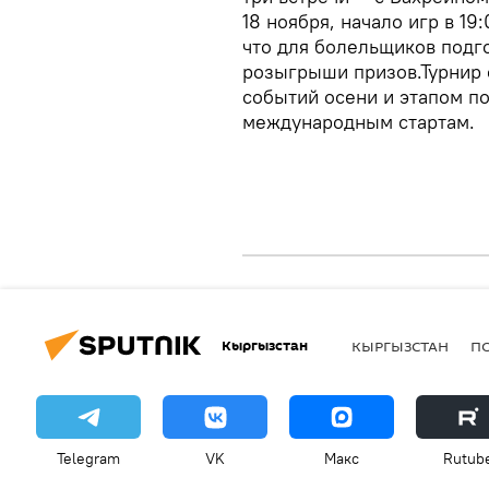
18 ноября, начало игр в 1
что для болельщиков подг
розыгрыши призов.Турнир 
событий осени и этапом п
международным стартам.
Кыргызстан
КЫРГЫЗСТАН
П
Telegram
VK
Макс
Rutub