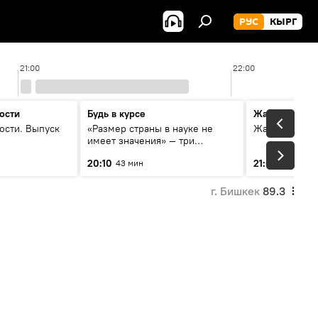
РУС
КЫРГ
21:00
22:00
ости
Будь в курсе
Жаңылыктар
ости. Выпуск
«Размер страны в науке не
Жаңылыктар.
имеет значения» — три
эксперта о сотрудничестве
20:10
21:01
43 мин
3 мин
России и Кыргызстана в
образовании и исследованиях
г. Бишкек
89.3