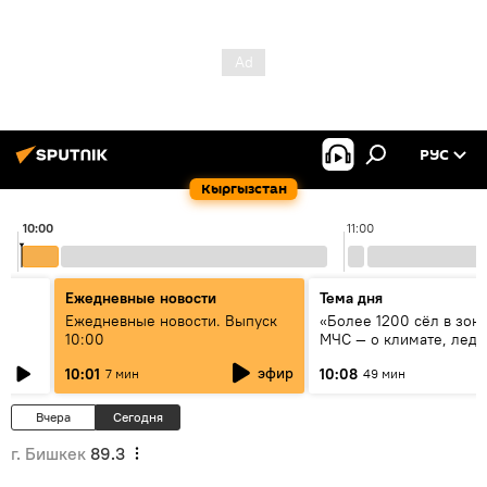
РУС
Кыргызстан
10:00
11:00
Ежедневные новости
Тема дня
үн
Ежедневные новости. Выпуск
«Более 1200 сёл в зоне
10:00
МЧС — о климате, ледн
системе оповещения
эфир
10:01
10:08
7 мин
49 мин
населения
Вчера
Сегодня
г. Бишкек
89.3