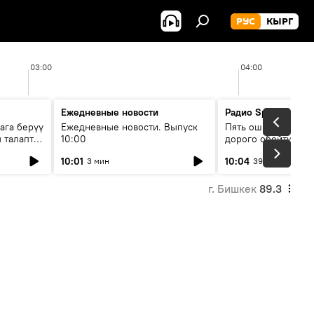
РУС
КЫРГ
03:00
04:00
Ежедневные новости
Радио Sputnik Кыр
ага берүү
Ежедневные новости. Выпуск
Пять ошибок котор
 талаптар
10:00
дорого обойтись п
жилья
10:01
10:04
3 мин
39 мин
г. Бишкек
89.3