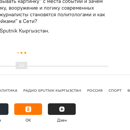
зывать картинку" с места событий и зачем
ику, вооружение и логику современных
журналисты становятся политологами и как
ейками" в Сети?
Sputnik Кыргызстан.
ОЛИТИКА
РАДИО SPUTNIK КЫРГЫЗСТАН
РОССИЯ
СПОРТ
e
OK
Дзен