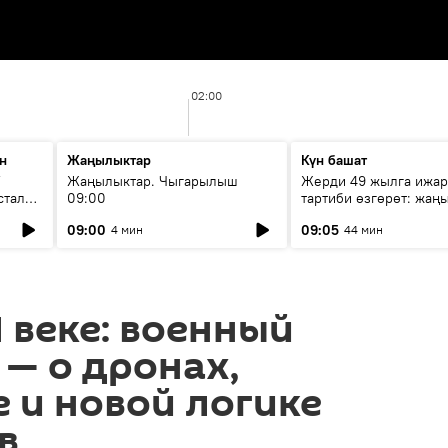
02:00
н
Жаңылыктар
Күн башат
F
Жаңылыктар. Чыгарылыш
Жерди 49 жылга ижар
стала
09:00
тартиби өзгөрөт: жаңы
эмнени көздөйт?
09:00
09:05
4 мин
44 мин
I веке: военный
— о дронах,
 и новой логике
в