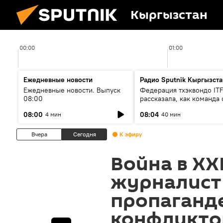
Кыргызстан
00:00
01:00
Ежедневные новости
Радио Sputnik Кыргызста
Ежедневные новости. Выпуск
Федерация тхэквондо IT
08:00
рассказала, как команда 
жертвой мошенников
08:00
08:04
4 мин
40 мин
Вчера
Сегодня
К эфиру
Война в XX
журналист 
пропаганде
конфликто