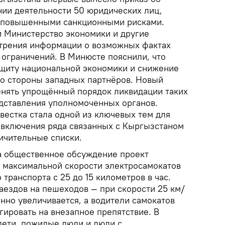
ии деятельности 50 юридических лиц,
с повышенными санкционными рисками.
 Министерство экономики и другие
отрения информации о возможных фактах
 ограничений. В Минюсте пояснили, что
щиту национальной экономики и снижение
со стороны западных партнёров. Новый
нять упрощённый порядок ликвидации таких
едставления уполномоченных органов.
вестка стала одной из ключевых тем для
 включения ряда связанных с Кыргызстаном
ничительные списки.
а общественное обсуждение проект
 максимальной скорости электросамокатов
 транспорта с 25 до 15 километров в час.
аездов на пешеходов — при скорости 25 км/
нно увеличивается, а водители самокатов
гировать на внезапное препятствие. В
дети, пожилые люди и люди с