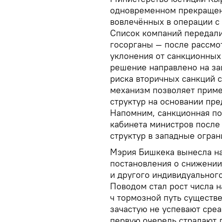
одновременном прекращен
вовлечённых в операции 
Список компаний передали
госорганы — после рассм
уклонения от санкционных
решение направлено на за
риска вторичных санкций 
механизм позволяет приме
структур на основании пр
Напомним, санкционная по
кабинета министров после
структур в западные огра
Мэрия Бишкека вынесла н
постановления о снижении
и другого индивидуального
Поводом стал рост числа н
ч тормозной путь существе
зачастую не успевают среа
первую очередь страдают 