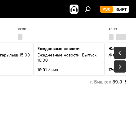
РУС
КЫРГ
16:00
17:00
Ежедневные новости
Жаңылыктар
гарылыш 15:00
Ежедневные новости. Выпуск
Жаңылыктар.
16:00
16:01
17:01
3 мин
3 мин
г. Бишкек
89.3