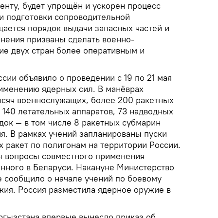
енту, будет упрощён и ускорен процесс
 и подготовки сопроводительной
щается порядок выдачи запасных частей и
енения призваны сделать военно-
ие двух стран более оперативным и
сии объявило о проведении с 19 по 21 мая
рименению ядерных сил. В манёврах
ысяч военнослужащих, более 200 ракетных
 140 летательных аппаратов, 73 надводных
док — в том числе 8 ракетных субмарин
я. В рамках учений запланированы пуски
х ракет по полигонам на территории России.
ы вопросы совместного применения
нного в Беларуси. Накануне Министерство
 сообщило о начале учений по боевому
ия. Россия разместила ядерное оружие в
гызстана впервые вынесло приказ об