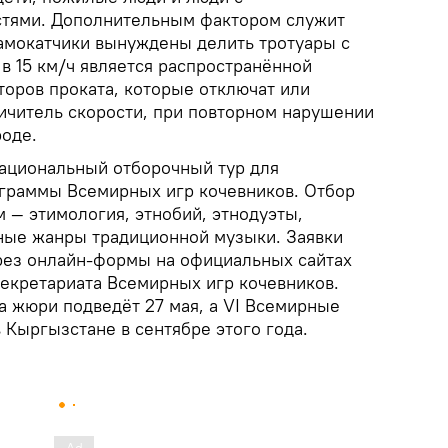
тями. Дополнительным фактором служит
амокатчики вынуждены делить тротуары с
в 15 км/ч является распространённой
торов проката, которые отключат или
ичитель скорости, при повторном нарушении
роде.
ациональный отборочный тур для
ограммы Всемирных игр кочевников. Отбор
 — этимология, этнобий, этнодуэты,
чные жанры традиционной музыки. Заявки
рез онлайн-формы на официальных сайтах
секретариата Всемирных игр кочевников.
а жюри подведёт 27 мая, а VI Всемирные
 Кыргызстане в сентябре этого года.