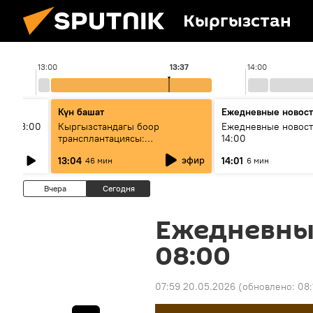
Кыргызстан
13:00
13:37
14:00
Күн башат
Ежедневные новос
ыш 13:00
Кыргызстандагы боор
Ежедневные новост
трансплантациясы:
14:00
жетишкендиктер жана өнүгүү
эфир
13:04
14:01
46 мин
6 мин
келечеги
Вчера
Сегодня
Ежедневны
08:00
07:59 20.05.2026
(обновлено:
08: