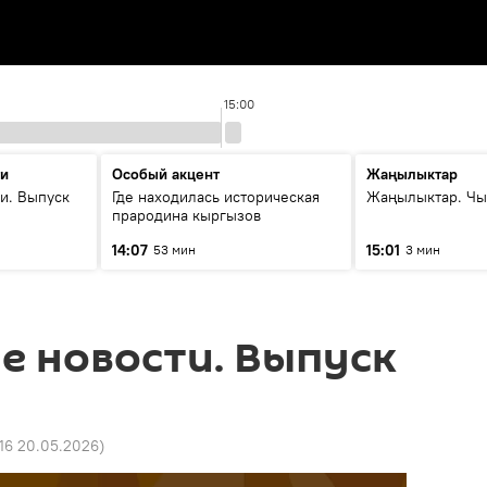
15:00
ти
Особый акцент
Жаңылыктар
и. Выпуск
Где находилась историческая
Жаңылыктар. Чы
прародина кыргызов
14:07
15:01
53 мин
3 мин
е новости. Выпуск
16 20.05.2026
)