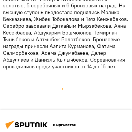
золотые, 5 серебряных и 6 бронзовых наград. На
высшую ступень пьедестала поднялись Малика
Бекказиева, Жибек Тобокелова и Гияз Кенжебеков.
Серебро завоевали Даткайым Мырзабекова, Аяна
Кесекбаева, Абдукарим Бошмоюнов, Темирлан
Тыныбеков и Алтынбек Болотбеков. Бронзовые
награды принесли Аэлита Курманова, Фатима
Салморбекова, Асема Джумабаева, Далер
Абдуллаев и Даниэль Кылычбеков. Соревнования
проводились среди участников от 14 до 16 лет.
Кыргызстан