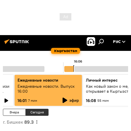
РУС
Кыргызстан
16:06
Ежедневные новости
Личный интерес
н изи
Ежедневные новости. Выпуск
Как новый закон о мед
16:00
открывает в Кыргызста
т?
культуру диалога
эфир
16:01
16:08
7 мин
55 мин
Вчера
Сегодня
г. Бишкек
89.3