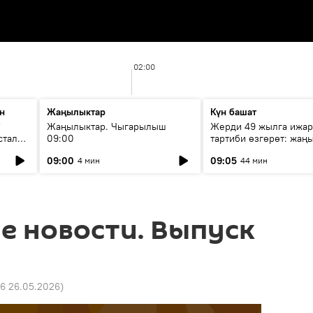
02:00
н
Жаңылыктар
Күн башат
F
Жаңылыктар. Чыгарылыш
Жерди 49 жылга ижар
стала
09:00
тартиби өзгөрөт: жаңы
эмнени көздөйт?
09:00
09:05
4 мин
44 мин
е новости. Выпуск
16 26.05.2026
)