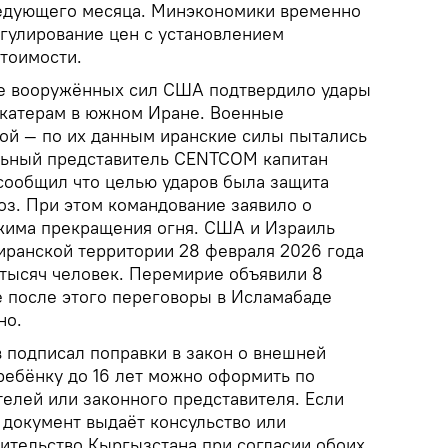
ледующего месяца. Минэкономики временно
егулирование цен с установлением
тоимости.
е вооружённых сил США подтвердило удары
 катерам в южном Иране. Военные
ой — по их данным иранские силы пытались
льный представитель CENTCOM капитан
 сообщил что целью ударов была защита
оз. При этом командование заявило о
жима прекращения огня. США и Израиль
 иранской территории 28 февраля 2026 года
 тысяч человек. Перемирие объявили 8
 после этого переговоры в Исламабаде
но.
подписал поправки в закон о внешней
ребёнку до 16 лет можно оформить по
телей или законного представителя. Если
 документ выдаёт консульство или
ительство Кыргызстана при согласии обоих