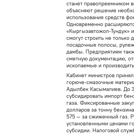
станет правопреемником вс
объясняют решение необх
использования средств фон
Одновременно расширяютс
«Кыргызавтожол-Тундук» и
смогут строить не только 
посадочные полосы, рулеж
дамбы. Предприятиям такж
сметную документацию, от
ископаемые и производить
Кабинет министров принял
горюче-смазочные матери
Адылбек Касымалиев. До 3
субсидировать импорт бен
газа. Фиксированные заку
долларов за тонну бензина
575 — за сжиженный газ. 
установленными ценами го
субсидии. Налоговой служб