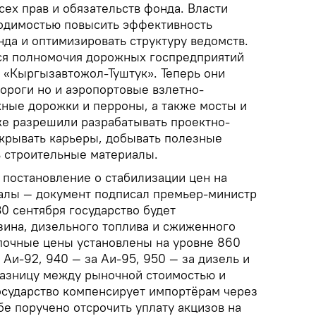
ех прав и обязательств фонда. Власти
одимостью повысить эффективность
да и оптимизировать структуру ведомств.
я полномочия дорожных госпредприятий
 «Кыргызавтожол-Туштук». Теперь они
дороги но и аэропортовые взлетно-
ные дорожки и перроны, а также мосты и
е разрешили разрабатывать проектно-
крывать карьеры, добывать полезные
 строительные материалы.
 постановление о стабилизации цен на
алы — документ подписал премьер-министр
0 сентября государство будет
зина, дизельного топлива и сжиженного
почные цены установлены на уровне 860
 Аи-92, 940 — за Аи-95, 950 — за дизель и
Разницу между рыночной стоимостью и
сударство компенсирует импортёрам через
е поручено отсрочить уплату акцизов на