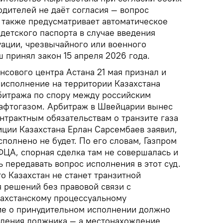
одителей не даёт согласия — вопрос
н также предусматривает автоматическое
детского паспорта в случае введения
ации, чрезвычайного или военного
 принял закон 15 апреля 2026 года.
сового центра Астана 21 мая признал и
исполнение на территории Казахстана
битража по спору между российским
афтогазом. Арбитраж в Швейцарии вынес
нтрактным обязательствам о транзите газа
иции Казахстана Ерлан Сарсембаев заявил,
полнено не будет. По его словам, Газпром
ФЦА, спорная сделка там не совершалась и
 передавать вопрос исполнения в этот суд.
о Казахстан не станет транзитной
 решений без правовой связи с
захстанскому процессуальному
ие о принудительном исполнении должно
ждения должника — а местонахождение