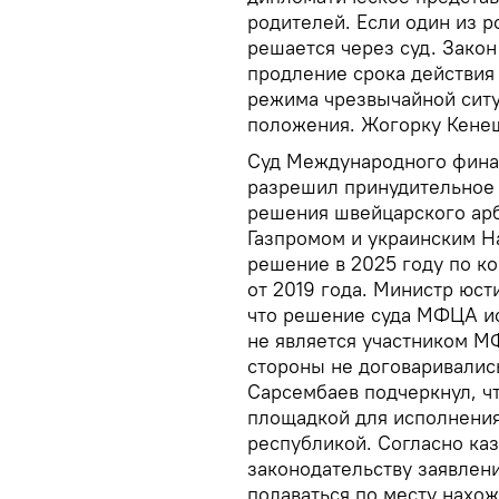
родителей. Если один из р
решается через суд. Зако
продление срока действия 
режима чрезвычайной ситу
положения. Жогорку Кенеш
Суд Международного финан
разрешил принудительное 
решения швейцарского ар
Газпромом и украинским Н
решение в 2025 году по ко
от 2019 года. Министр юст
что решение суда МФЦА ис
не является участником М
стороны не договаривались
Сарсембаев подчеркнул, чт
площадкой для исполнения
республикой. Согласно ка
законодательству заявлен
подаваться по месту нахо