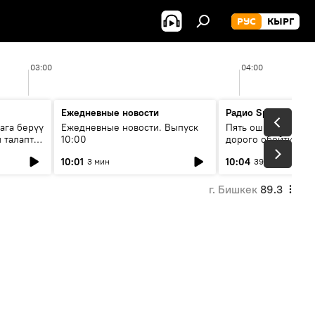
РУС
КЫРГ
03:00
04:00
Ежедневные новости
Радио Sputnik Кыр
ага берүү
Ежедневные новости. Выпуск
Пять ошибок котор
 талаптар
10:00
дорого обойтись п
жилья
10:01
10:04
3 мин
39 мин
г. Бишкек
89.3