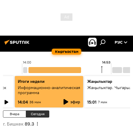
РУС
Кыргызстан
14:00
14:53
Итоги недели
Жаңылыктар
уск
Информационно-аналитическая
Жаңылыктар. Чыгарыл
программа
эфир
14:04
15:01
36 мин
7 мин
Вчера
Сегодня
г. Бишкек
89.3