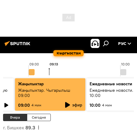
РУС
Кыргызстан
09:00
09:13
10:00
Жаңылыктар
Ежедневные новости
овую
Жаңылыктар. Чыгарылыш
Ежедневные новости. 
09:00
10:00
эфир
09:00
10:00
4 мин
4 мин
Вчера
Сегодня
г. Бишкек
89.3