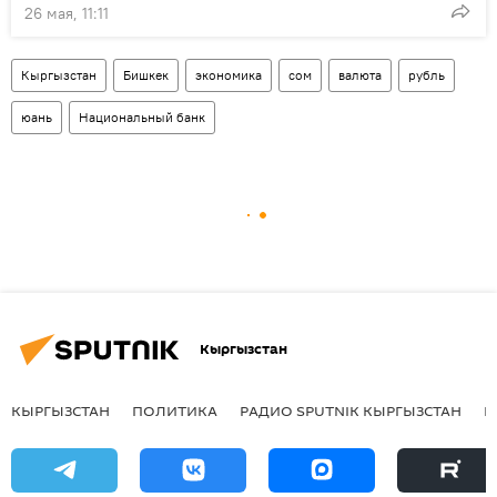
26 мая, 11:11
Кыргызстан
Бишкек
экономика
сом
валюта
рубль
юань
Национальный банк
Кыргызстан
КЫРГЫЗСТАН
ПОЛИТИКА
РАДИО SPUTNIK КЫРГЫЗСТАН
Р