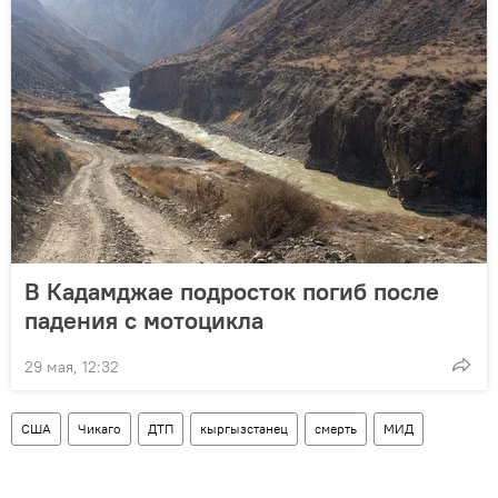
В Кадамджае подросток погиб после
падения с мотоцикла
29 мая, 12:32
США
Чикаго
ДТП
кыргызстанец
смерть
МИД