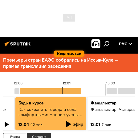
РУС
Кыргызстан
Премьеры стран ЕАЭС собрались на Иссык-Куле —
прямая трансляция заседания
12:00
12:31
13:00
Будь в курсе
Жаңылыктар
уск
Как сохранить города и села
Жаңылыктар. Чыгарыл
комфортными: мнение ученых
Евразии
эфир
12:04
13:01
40 мин
7 мин
Вчера
Сегодня