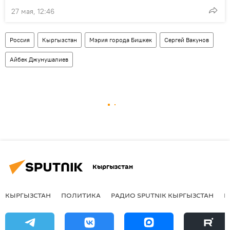
27 мая, 12:46
Россия
Кыргызстан
Мэрия города Бишкек
Сергей Вакунов
Айбек Джунушалиев
Кыргызстан
КЫРГЫЗСТАН
ПОЛИТИКА
РАДИО SPUTNIK КЫРГЫЗСТАН
Р