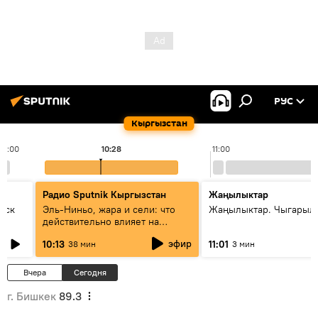
РУС
Кыргызстан
10:00
10:28
11:00
Радио Sputnik Кыргызстан
Жаңылыктар
уск
Эль-Ниньо, жара и сели: что
Жаңылыктар. Чыгарылы
действительно влияет на
погоду в Кыргызстане
эфир
10:13
11:01
38 мин
3 мин
Вчера
Сегодня
г. Бишкек
89.3