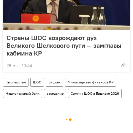
Страны ШОС возрождают дух
Великого Шелкового пути — замглавы
кабмина КР
28 мая, 10:44
Кыргызстан
ШОС
Бишкек
Министерство финансов КР
Национальный банк
заседание
Саммит ШОС в Бишкеке 2026