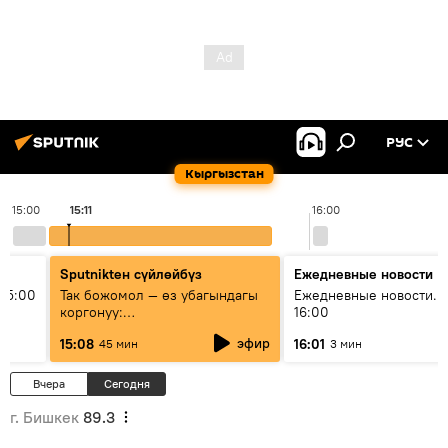
РУС
Кыргызстан
15:00
15:11
16:00
Sputnikteн сүйлөйбүз
Ежедневные новости
15:00
Так божомол — өз убагындагы
Ежедневные новости. 
коргонуу:
16:00
гидрометеорологиялык кызмат
эфир
15:08
16:01
45 мин
3 мин
кантип өркүндөтүлүүдө
Вчера
Сегодня
г. Бишкек
89.3