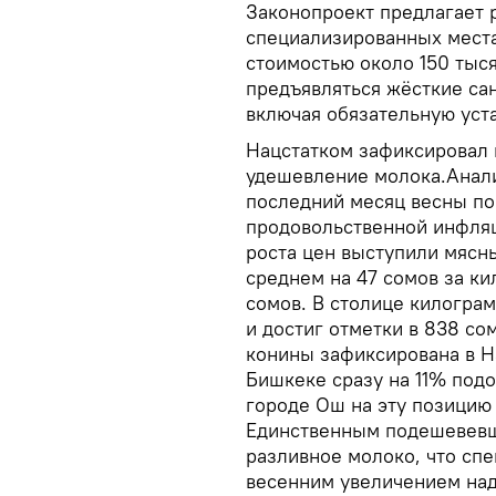
Законопроект предлагает 
специализированных места
стоимостью около 150 тыс
предъявляться жёсткие са
включая обязательную уст
Нацстатком зафиксировал в
удешевление молока.Анал
последний месяц весны по
продовольственной инфляц
роста цен выступили мясны
среднем на 47 сомов за ки
сомов. В столице килогра
и достиг отметки в 838 со
конины зафиксирована в Н
Бишкеке сразу на 11% подо
городе Ош на эту позицию
Единственным подешевевши
разливное молоко, что сп
весенним увеличением над