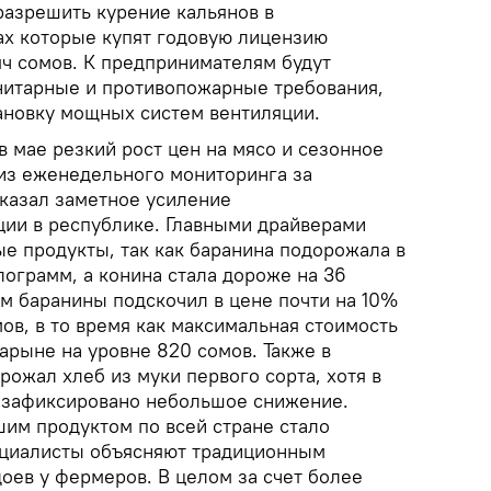
разрешить курение кальянов в
х которые купят годовую лицензию
яч сомов. К предпринимателям будут
нитарные и противопожарные требования,
ановку мощных систем вентиляции.
 мае резкий рост цен на мясо и сезонное
из еженедельного мониторинга за
казал заметное усиление
ии в республике. Главными драйверами
е продукты, так как баранина подорожала в
лограмм, а конина стала дороже на 36
мм баранины подскочил в цене почти на 10%
мов, в то время как максимальная стоимость
арыне на уровне 820 сомов. Также в
рожал хлеб из муки первого сорта, хотя в
 зафиксировано небольшое снижение.
м продуктом по всей стране стало
ециалисты объясняют традиционным
оев у фермеров. В целом за счет более