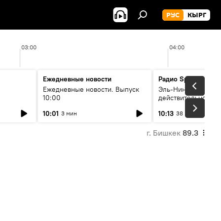
РУС
КЫРГ
03:00
04:00
Ежедневные новости
Радио Sputnik Кыр
Ежедневные новости. Выпуск
Эль-Ниньо, жара и 
10:00
действительно вли
 өнүгүү
погоду в Кыргызст
10:01
10:13
3 мин
38 мин
г. Бишкек
89.3