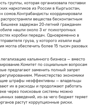
сть группы, которая организовала поставки
ких наркотиков из России в Кыргызстан,
млн сомов.Контрабандисты координировали
и распространяли вещества бесконтактным
В Бишкеке задержан 20-летний гражданин
мобиле нашли около 3 кг психотропных
лостях коробки передач. Одновременно в
тправителя груза, у которого изъяли ещё
ия могла обеспечить более 15 тысяч разовых
легализацию кальянного бизнеса — вместо
зирование.Комитет по социальным вопросам
рые предлагают заменить полный запрет
 регулированием. Министерство экономики
ующие штрафы неэффективны — владельцы
вают их в расходы и продолжают работать
кеке через поисковые системы можно
ьянных заведений, из-за чего бюджет теряет
органов растут коррупционные риски.