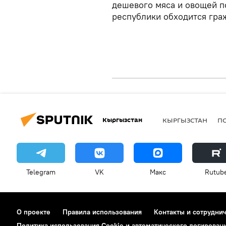
дешевого мяса и овощей п
республики обходится гра
Кыргызстан
КЫРГЫЗСТАН
П
Telegram
VK
Макс
Rutub
О проекте
Правила использования
Контакты и сотрудни
Политика использования Cookie и автоматического логирован