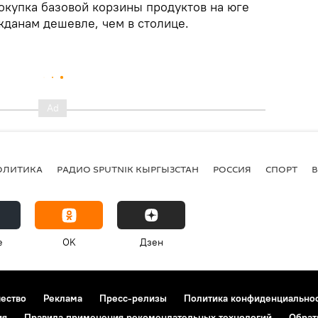
окупка базовой корзины продуктов на юге
жданам дешевле, чем в столице.
ОЛИТИКА
РАДИО SPUTNIK КЫРГЫЗСТАН
РОССИЯ
СПОРТ
e
OK
Дзен
чество
Реклама
Пресс-релизы
Политика конфиденциально
ия
Правила применения рекомендательных технологий
Обрат