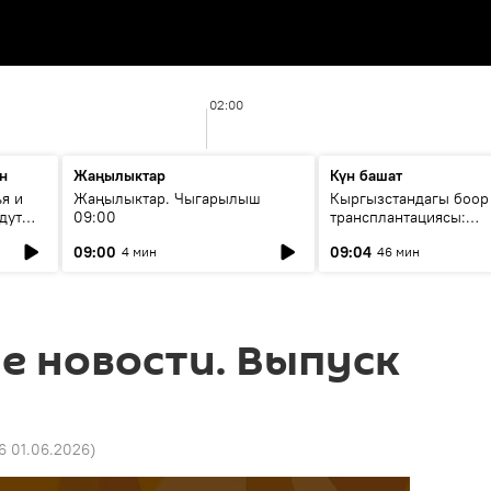
02:00
н
Жаңылыктар
Күн башат
я и
Жаңылыктар. Чыгарылыш
Кыргызстандагы боор
дут
09:00
трансплантациясы:
жетишкендиктер жана
09:00
09:04
4 мин
46 мин
келечеги
е новости. Выпуск
6 01.06.2026
)