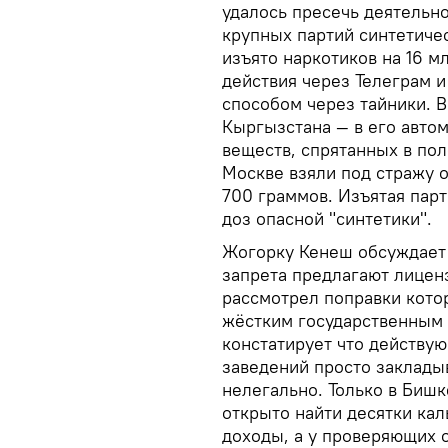
удалось пресечь деятельно
крупных партий синтетичес
изъято наркотиков на 16 
действия через Телеграм 
способом через тайники. 
Кыргызстана — в его авто
веществ, спрятанных в по
Москве взяли под стражу о
700 граммов. Изъятая парт
доз опасной "синтетики".
Жогорку Кенеш обсуждает 
запрета предлагают лицен
рассмотрел поправки кото
жёстким государственным
констатирует что действ
заведений просто заклады
нелегально. Только в Биш
открыто найти десятки кал
доходы, а у проверяющих 