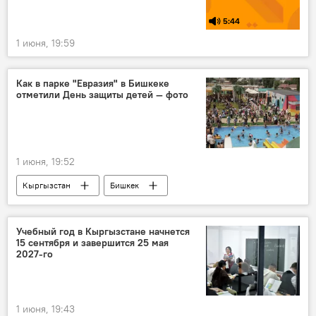
МГУ
5:44
1 июня, 19:59
Как в парке "Евразия" в Бишкеке
отметили День защиты детей — фото
1 июня, 19:52
Кыргызстан
Бишкек
Международный день защиты детей
праздник
парк "Евразия"
парк
Учебный год в Кыргызстане начнется
15 сентября и завершится 25 мая
2027-го
1 июня, 19:43