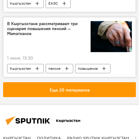
Кыргызстан
ЕАЭС
финансирование
агропромышленный комплекс
проекты
В Кыргызстане рассматривают три
сценария повышения пенсий —
Маматканов
1 июня, 13:30
Кыргызстан
пенсия
повышение
кабмин
Улан Маматканов
Еще 20 материалов
Кыргызстан
КЫРГЫЗСТАН
ПОЛИТИКА
РАДИО SPUTNIK КЫРГЫЗСТАН
Р