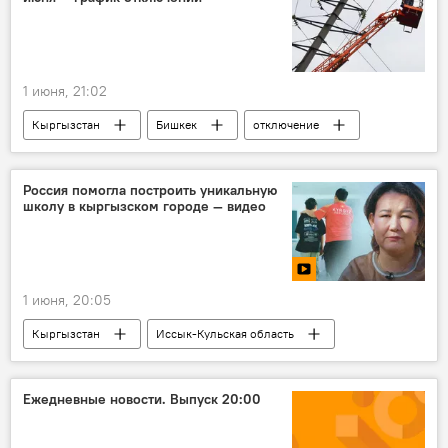
1 июня, 21:02
Кыргызстан
Бишкек
отключение
электричество
свет
Россия помогла построить уникальную
школу в кыргызском городе — видео
1 июня, 20:05
Кыргызстан
Иссык-Кульская область
образование
школа
проект "Российский учитель за рубежом"
Ежедневные новости. Выпуск 20:00
РКФР
Нурия Турдакунова
Россия