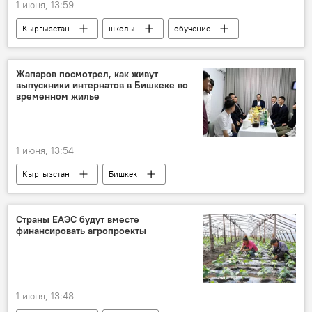
1 июня, 13:59
Кыргызстан
школы
обучение
график
законопроект
кабмин
Жапаров посмотрел, как живут
выпускники интернатов в Бишкеке во
временном жилье
1 июня, 13:54
Кыргызстан
Бишкек
Садыр Жапаров
выпускники
интернат
сироты
ГИК
Страны ЕАЭС будут вместе
финансировать агропроекты
жилье
1 июня, 13:48