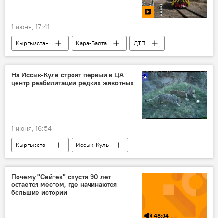
1 июня, 17:41
Кыргызстан
Кара-Балта
ДТП
поезд
железнодорожный переезд
гибель
видео
На Иссык-Куле строят первый в ЦА
центр реабилитации редких животных
1 июня, 16:54
Кыргызстан
Иссык-Куль
строительство
центр
реабилитация
заповедник
Почему "Сейтек" спустя 90 лет
остается местом, где начинаются
экология
животные
большие истории
48:04