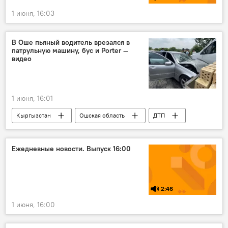
1 июня, 16:03
В Оше пьяный водитель врезался в
патрульную машину, бус и Porter —
видео
1 июня, 16:01
Кыргызстан
Ошская область
ДТП
водитель
милиция
машина
ГУОБДД
Ежедневные новости. Выпуск 16:00
2:46
1 июня, 16:00