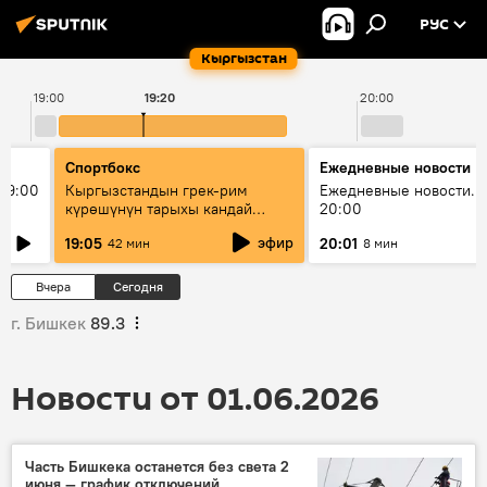
РУС
Кыргызстан
19:00
19:20
20:00
Спортбокс
Ежедневные новости
19:00
Кыргызстандын грек-рим
Ежедневные новости. 
күрөшүнүн тарыхы кандай
20:00
башталган?
эфир
19:05
20:01
42 мин
8 мин
Вчера
Сегодня
г. Бишкек
89.3
Новости от 01.06.2026
Часть Бишкека останется без света 2
июня — график отключений