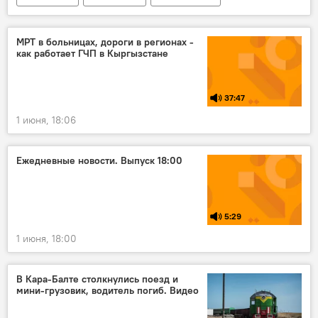
Астана
заседание
ЕАЭС
переговоры
Никол Пашинян
МРТ в больницах, дороги в регионах -
как работает ГЧП в Кыргызстане
Владимир Путин
37:47
1 июня, 18:06
Ежедневные новости. Выпуск 18:00
5:29
1 июня, 18:00
В Кара-Балте столкнулись поезд и
мини-грузовик, водитель погиб. Видео