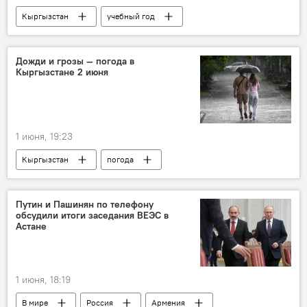
Кыргызстан
учебный год
Министерство просвещения КР
Дожди и грозы — погода в
Кыргызстане 2 июня
1 июня, 19:23
Кыргызстан
погода
погода в Кыргызстане
дождь
Путин и Пашинян по телефону
обсудили итоги заседания ВЕЭС в
Астане
1 июня, 18:19
В мире
Россия
Армения