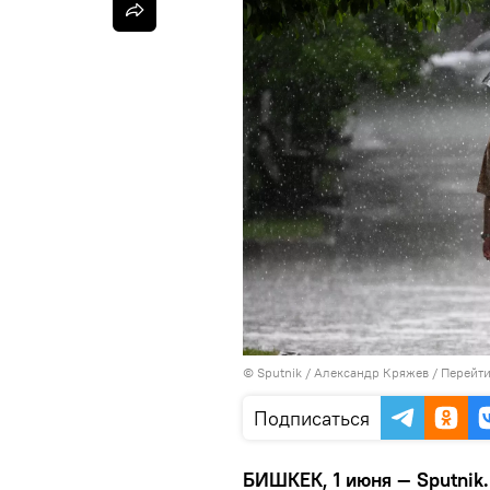
©
Sputnik
/ Александр Кряжев
/
Перейти
Подписаться
БИШКЕК, 1 июня — Sputnik.