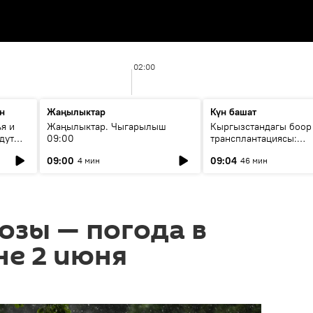
02:00
н
Жаңылыктар
Күн башат
я и
Жаңылыктар. Чыгарылыш
Кыргызстандагы боор
дут
09:00
трансплантациясы:
жетишкендиктер жана
09:00
09:04
4 мин
46 мин
келечеги
озы — погода в
не 2 июня