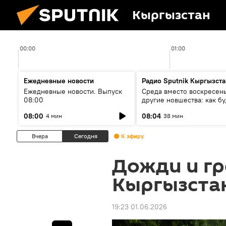
Кыргызстан
00:00
01:00
Ежедневные новости
Радио Sputnik Кыргызста
Ежедневные новости. Выпуск
Среда вместо воскресень
08:00
другие новшества: как бу
проходить выборы в КР?
08:00
08:04
4 мин
38 мин
Вчера
Сегодня
К эфиру
Дожди и гр
Кыргызста
19:23 01.06.2026