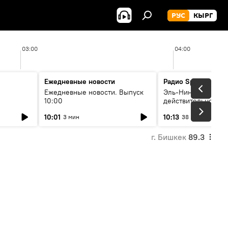
РУС
КЫРГ
03:00
04:00
Ежедневные новости
Радио Sputnik Кыр
Ежедневные новости. Выпуск
Эль-Ниньо, жара и 
10:00
действительно вли
 өнүгүү
погоду в Кыргызст
10:01
10:13
3 мин
38 мин
г. Бишкек
89.3