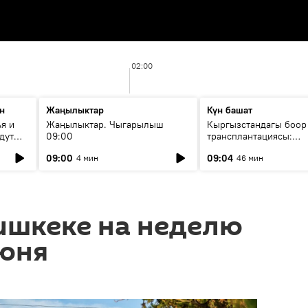
02:00
н
Жаңылыктар
Күн башат
я и
Жаңылыктар. Чыгарылыш
Кыргызстандагы боор
дут
09:00
трансплантациясы:
жетишкендиктер жана
09:00
09:04
4 мин
46 мин
келечеги
ишкеке на неделю
июня