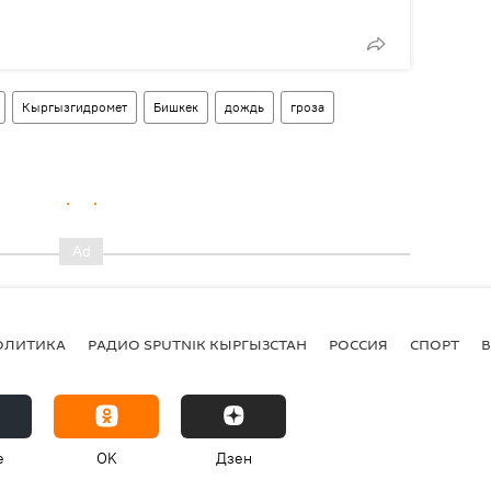
Кыргызгидромет
Бишкек
дождь
гроза
ОЛИТИКА
РАДИО SPUTNIK КЫРГЫЗСТАН
РОССИЯ
СПОРТ
e
OK
Дзен