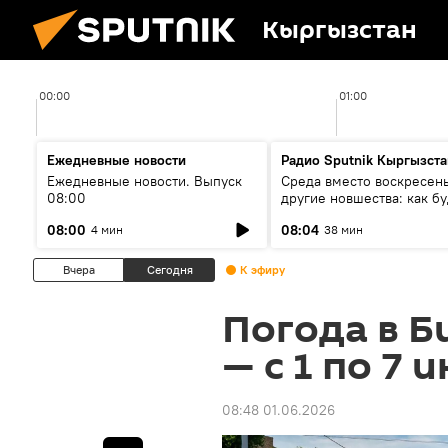
Кыргызстан
00:00
01:00
Ежедневные новости
Радио Sputnik Кыргызста
Ежедневные новости. Выпуск
Среда вместо воскресень
08:00
другие новшества: как бу
проходить выборы в КР?
08:00
08:04
4 мин
38 мин
Вчера
Сегодня
К эфиру
Погода в Б
— с 1 по 7 
08:48 01.06.2026