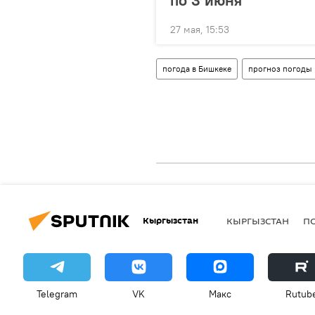
27 мая, 15:53
погода в Бишкеке
прогноз погоды
Кыргызстан
КЫРГЫЗСТАН
П
Telegram
VK
Макс
Rutub