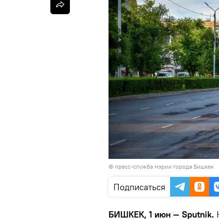
©
пресс-служба мэрии города Бишкек
Подписаться
БИШКЕК, 1 июн — Sputnik.
К