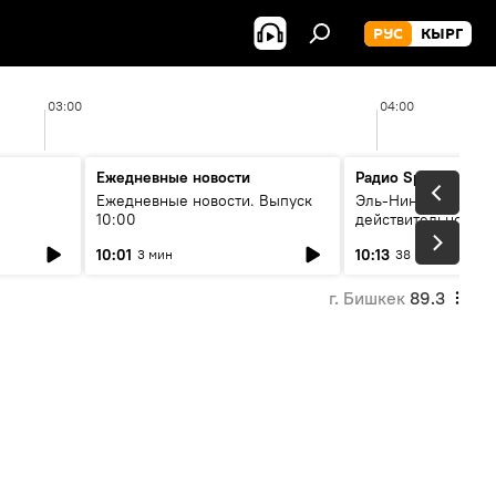
РУС
КЫРГ
03:00
04:00
Ежедневные новости
Радио Sputnik Кыр
Ежедневные новости. Выпуск
Эль-Ниньо, жара и 
10:00
действительно вли
 өнүгүү
погоду в Кыргызст
10:01
10:13
3 мин
38 мин
г. Бишкек
89.3