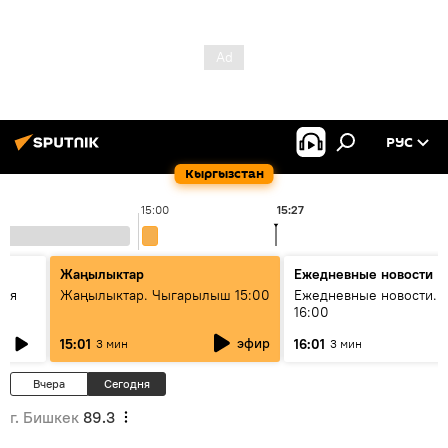
РУС
Кыргызстан
15:00
15:27
1
Жаңылыктар
Ежедневные новости
кая
Жаңылыктар. Чыгарылыш 15:00
Ежедневные новости. 
16:00
эфир
15:01
16:01
3 мин
3 мин
Вчера
Сегодня
г. Бишкек
89.3