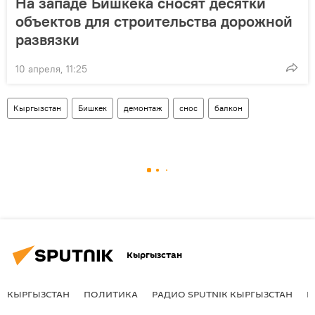
На западе Бишкека сносят десятки
объектов для строительства дорожной
развязки
10 апреля, 11:25
Кыргызстан
Бишкек
демонтаж
снос
балкон
Кыргызстан
КЫРГЫЗСТАН
ПОЛИТИКА
РАДИО SPUTNIK КЫРГЫЗСТАН
Р