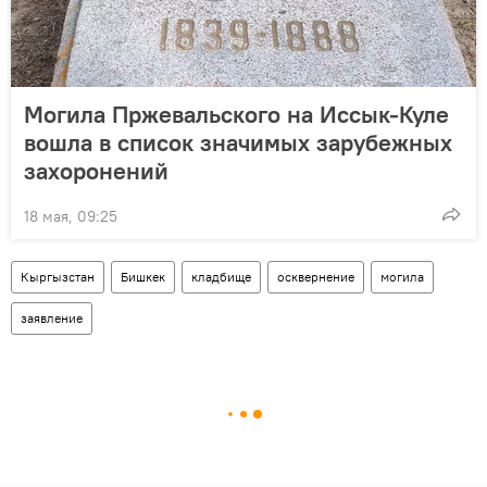
Могила Пржевальского на Иссык-Куле
вошла в список значимых зарубежных
захоронений
18 мая, 09:25
Кыргызстан
Бишкек
кладбище
осквернение
могила
заявление