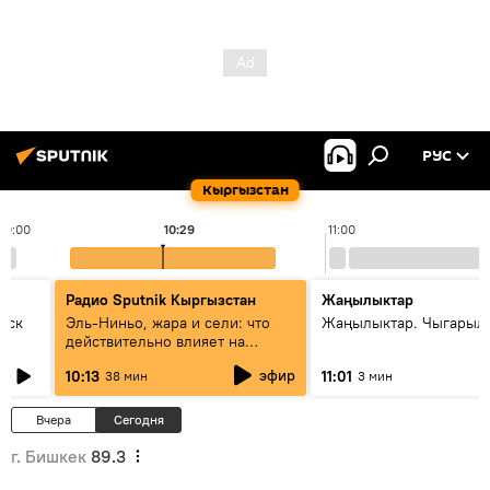
РУС
Кыргызстан
10:00
10:29
11:00
Радио Sputnik Кыргызстан
Жаңылыктар
уск
Эль-Ниньо, жара и сели: что
Жаңылыктар. Чыгарылы
действительно влияет на
погоду в Кыргызстане
эфир
10:13
11:01
38 мин
3 мин
Вчера
Сегодня
г. Бишкек
89.3