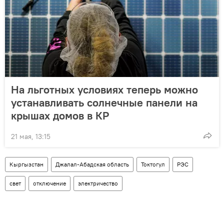
На льготных условиях теперь можно
устанавливать солнечные панели на
крышах домов в КР
21 мая, 13:15
Кыргызстан
Джалал-Абадская область
Токтогул
РЭС
свет
отключение
электричество