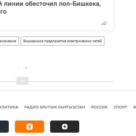
й линии обесточил пол-Бишкека,
го
тключение
Бишкекское предприятие электрических сетей
ОЛИТИКА
РАДИО SPUTNIK КЫРГЫЗСТАН
РОССИЯ
СПОРТ