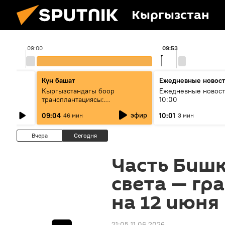
Кыргызстан
09:00
09:53
Күн башат
Ежедневные новос
лыш
Кыргызстандагы боор
Ежедневные новост
трансплантациясы:
10:00
жетишкендиктер жана өнүгүү
эфир
09:04
10:01
46 мин
3 мин
келечеги
Вчера
Сегодня
Часть Бишк
света — гр
на 12 июня
21:05 11.06.2026