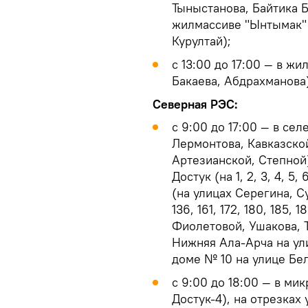
Тыныстанова, Байтика 
жилмассиве "Ынтымак" 
Курултай);
с 13:00 до 17:00 — в ж
Бакаева, Абдрахманова)
Северная РЭС:
с 9:00 до 17:00 — в се
Лермонтова, Кавказской
Артезианской, Степной)
Достук (на 1, 2, 3, 4, 5,
(на улицах Серегина, С
136, 161, 172, 180, 185, 
Фиолетовой, Ушакова, 
Нижняя Ала-Арча на ул
доме № 10 на улице Бе
с 9:00 до 18:00 — в мик
Достук-4), на отрезках