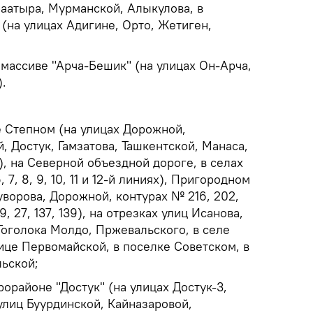
Баатыра, Мурманской, Алыкулова, в
(на улицах Адигине, Орто, Жетиген,
илмассиве "Арча-Бешик" (на улицах Он-Арча,
.
ле Степном (на улицах Дорожной,
, Достук, Гамзатова, Ташкентской, Манаса,
, на Северной объездной дороге, в селах
 6, 7, 8, 9, 10, 11 и 12-й линиях), Пригородном
уворова, Дорожной, контурах № 216, 202,
189, 27, 137, 139), на отрезках улиц Исанова,
Тоголока Молдо, Пржевальского, в селе
ице Первомайской, в поселке Советском, в
льской;
рорайоне "Достук" (на улицах Достук-3,
 улиц Буурдинской, Кайназаровой,