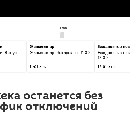
11:00
ти
Жаңылыктар
Ежедневные нов
и. Выпуск
Жаңылыктар. Чыгарылыш 11:00
Ежедневные нов
12:00
11:01
12:01
3 мин
3 мин
ека останется без
афик отключений