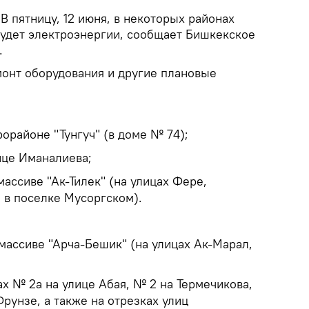
В пятницу, 12 июня, в некоторых районах
будет электроэнергии, сообщает Бишкекское
.
онт оборудования и другие плановые
рорайоне "Тунгуч" (в доме № 74);
лице Иманалиева;
массиве "Ак-Тилек" (на улицах Фере,
 в поселке Мусоргском).
лмассиве "Арча-Бешик" (на улицах Ак-Марал,
мах № 2а на улице Абая, № 2 на Термечикова,
рунзе, а также на отрезках улиц