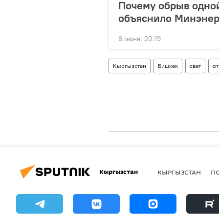
Почему обрыв одно
объяснило Минэнер
6 июня, 20:19
Кыргызстан
Бишкек
свет
о
Кыргызстан
КЫРГЫЗСТАН
П