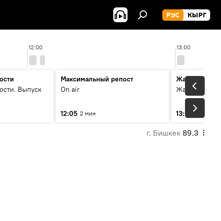
РУС
КЫРГ
12:00
13:00
ости
Максимальный репост
Жаңылыктар
ости. Выпуск
On air
Жаңылыктар.
12:05
13:01
2 мин
3 мин
г. Бишкек
89.3