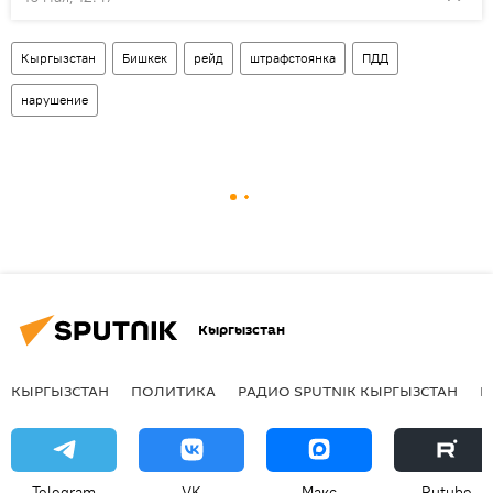
Кыргызстан
Бишкек
рейд
штрафстоянка
ПДД
нарушение
Кыргызстан
КЫРГЫЗСТАН
ПОЛИТИКА
РАДИО SPUTNIK КЫРГЫЗСТАН
Р
Telegram
VK
Макс
Rutube