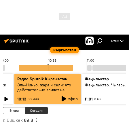
РУС
Кыргызстан
10:00
10:33
11:00
Радио Sputnik Кыргызстан
Жаңылыктар
уск
Эль-Ниньо, жара и сели: что
Жаңылыктар. Чыгарылы
действительно влияет на
погоду в Кыргызстане
эфир
10:13
11:01
38 мин
3 мин
Вчера
Сегодня
г. Бишкек
89.3