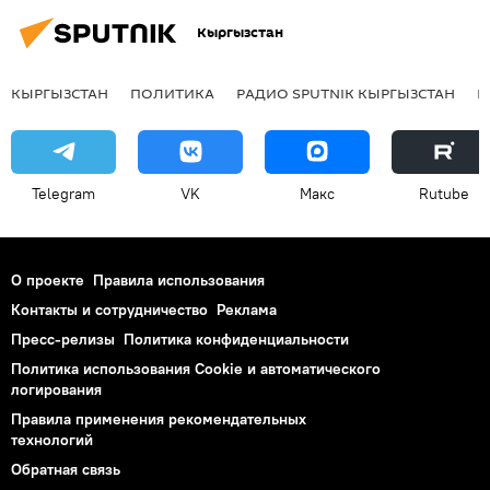
Кыргызстан
КЫРГЫЗСТАН
ПОЛИТИКА
РАДИО SPUTNIK КЫРГЫЗСТАН
Р
Telegram
VK
Макс
Rutube
О проекте
Правила использования
Контакты и сотрудничество
Реклама
Пресс-релизы
Политика конфиденциальности
Политика использования Cookie и автоматического
логирования
Правила применения рекомендательных
технологий
Обратная связь