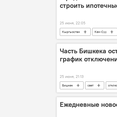
строить ипотечны
25 июня, 22:05
Кыргызстан
Кен-Суу
Часть Бишкека ост
график отключени
25 июня, 21:13
Бишкек
свет
отклю
Бишкекское предприятие электрическ
Ежедневные новос