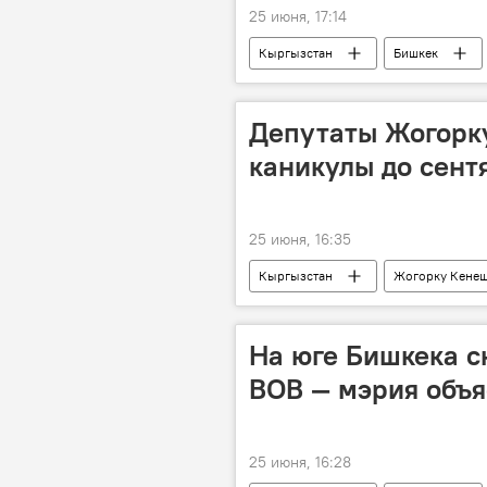
25 июня, 17:14
Кыргызстан
Бишкек
Айбек Джунушалиев
Депутаты Жогорк
каникулы до сент
25 июня, 16:35
Кыргызстан
Жогорку Кене
Марлен Маматалиев
На юге Бишкека с
ВОВ — мэрия объ
25 июня, 16:28