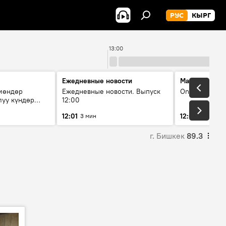
РУС
КЫРГ
13:00
Ежедневные новости
Максимальны
чмөндөр
Ежедневные новости. Выпуск
On air
луу күндөр
12:00
иштери кайсы
12:01
12:05
3 мин
2 мин
г. Бишкек
89.3