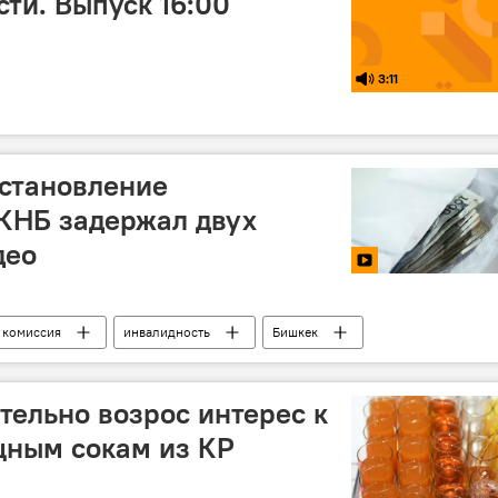
ти. Выпуск 16:00
3:11
установление
КНБ задержал двух
део
комиссия
инвалидность
Бишкек
тельно возрос интерес к
щным сокам из КР