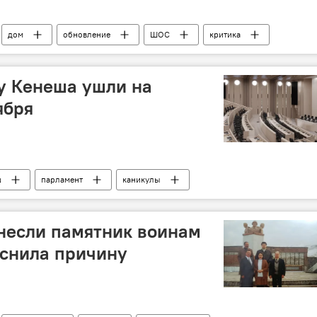
дом
обновление
ШОС
критика
у Кенеша ушли на
ября
ш
парламент
каникулы
несли памятник воинам
яснила причину