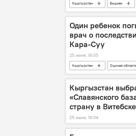
Кыргызстан
Бишкек
Великая Отечественная война
Один ребенок пог
врач о последстви
Кара-Суу
25 июня, 16:05
Кыргызстан
Ошская област
врач
Кыргызстан выбр
«Славянского база
страну в Витебске
25 июня, 16:04