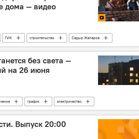
е дома — видео
ГИК
строительство
Садыр Жапаров
анется без света —
й на 26 июня
чение
график
электричество
их сетей
ти. Выпуск 20:00