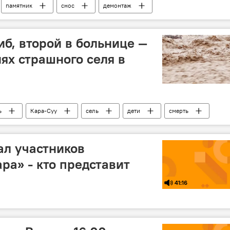
памятник
снос
демонтаж
мэрия
иб, второй в больнице —
ях страшного селя в
ь
Кара-Суу
сель
дети
смерть
ал участников
ра» - кто представит
41:16