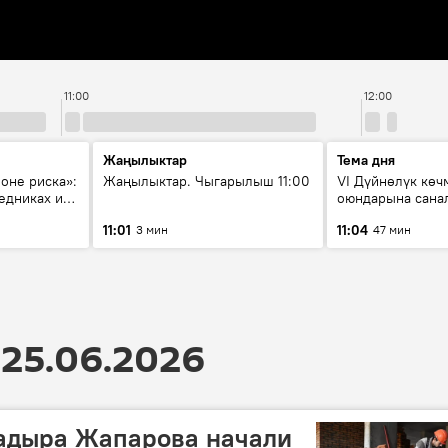
11:00
12:00
Жаңылыктар
Тема дня
зоне риска»:
Жаңылыктар. Чыгарылыш 11:00
VI Дүйнөлүк кө
едниках и
оюндарына сана
ия
калды: даярдык 
11:01
11:04
3 мин
47 мин
этапка жетти?
25.06.2026
Садыра Жапарова начали