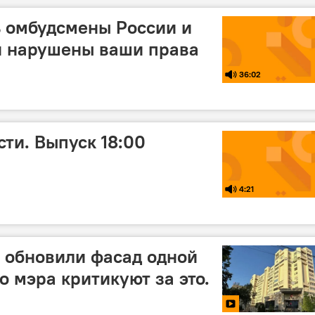
ь омбудсмены России и
и нарушены ваши права
36:02
ти. Выпуск 18:00
4:21
 обновили фасад одной
о мэра критикуют за это.