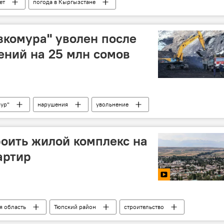
ет
погода в Кыргызстане
комура" уволен после
ний на 25 млн сомов
ур"
нарушения
увольнение
роить жилой комплекс на
артир
я область
Тюпский район
строительство