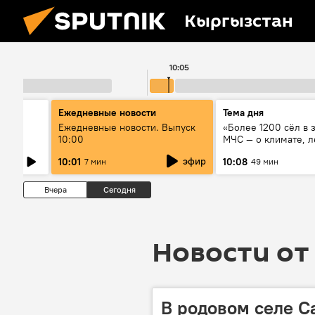
Кыргызстан
10:05
Ежедневные новости
Тема дня
өрдүн
Ежедневные новости. Выпуск
«Более 1200 сёл в 
туу
10:00
МЧС — о климате, л
системе оповещен
эфир
10:01
10:08
7 мин
49 мин
населения
Вчера
Сегодня
Новости от 
В родовом селе 