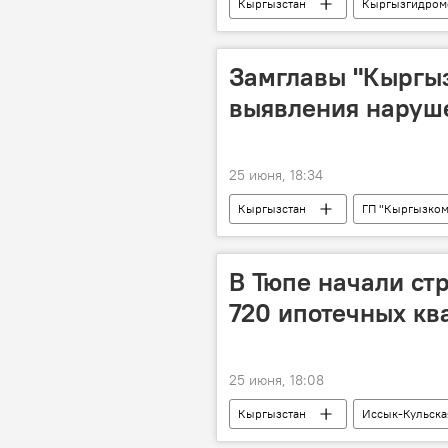
Кыргызстан
Кыргызгидром
Прогноз погоды по Кыргызстану
Замглавы "Кыргыз
выявления наруше
25 июня, 18:34
Кыргызстан
ГП "Кыргызком
В Тюпе начали ст
720 ипотечных кв
25 июня, 18:08
Кыргызстан
Иссык-Кульска
ГИК
многоэтажка