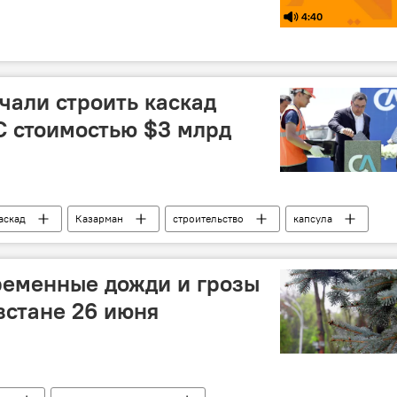
4:40
чали строить каскад
С стоимостью $3 млрд
аскад
Казарман
строительство
капсула
ременные дожди и грозы
зстане 26 июня