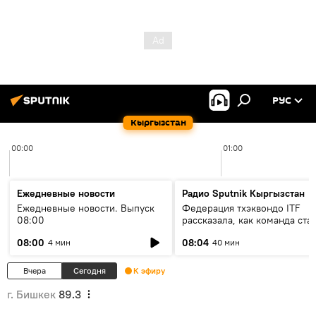
РУС
Кыргызстан
00:00
01:00
Ежедневные новости
Радио Sputnik Кыргызстан
Ежедневные новости. Выпуск
Федерация тхэквондо ITF
08:00
рассказала, как команда ста
жертвой мошенников
08:00
08:04
4 мин
40 мин
Вчера
Сегодня
К эфиру
г. Бишкек
89.3