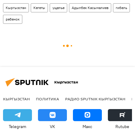
Кыргызстан
Кегеты
ущелье
Адылбек Касымалиев
гибель
ребенок
Кыргызстан
КЫРГЫЗСТАН
ПОЛИТИКА
РАДИО SPUTNIK КЫРГЫЗСТАН
Р
Telegram
VK
Макс
Rutube