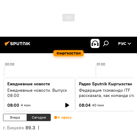
РУС
Кыргызстан
00:00
01:00
Ежедневные новости
Радио Sputnik Кыргызстан
Ежедневные новости. Выпуск
Федерация тхэквондо ITF
08:00
рассказала, как команда ста
жертвой мошенников
08:00
08:04
4 мин
40 мин
Вчера
Сегодня
К эфиру
г. Бишкек
89.3