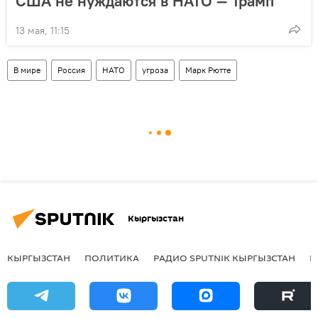
США не нуждаются в НАТО — Трамп
13 мая, 11:15
В мире
Россия
НАТО
угроза
Марк Рютте
Кыргызстан
КЫРГЫЗСТАН
ПОЛИТИКА
РАДИО SPUTNIK КЫРГЫЗСТАН
Р