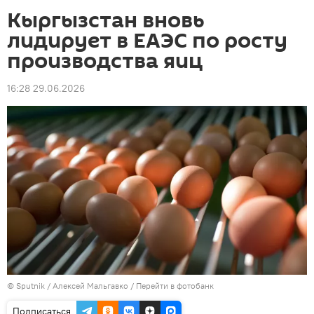
Кыргызстан вновь
лидирует в ЕАЭС по росту
производства яиц
16:28 29.06.2026
©
Sputnik
/ Алексей Мальгавко
/
Перейти в фотобанк
Подписаться