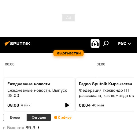
РУС
Кыргызстан
00:00
01:00
Ежедневные новости
Радио Sputnik Кыргызстан
Ежедневные новости. Выпуск
Федерация тхэквондо ITF
08:00
рассказала, как команда ста
жертвой мошенников
08:00
08:04
4 мин
40 мин
Вчера
Сегодня
К эфиру
г. Бишкек
89.3