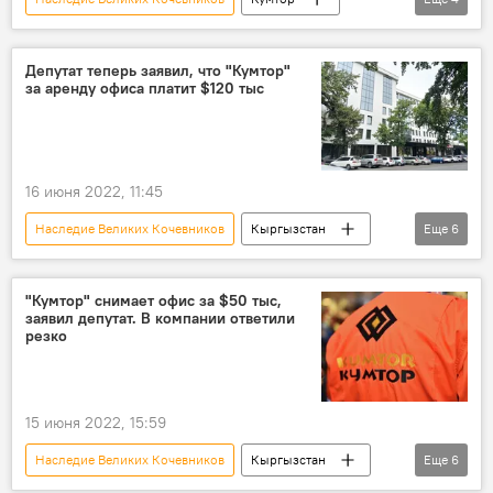
золото
Тенгиз Болтурук
ликвидация
кабмин
Депутат теперь заявил, что "Кумтор"
за аренду офиса платит $120 тыс
16 июня 2022, 11:45
Наследие Великих Кочевников
Кыргызстан
Еще
6
Женишбек Токторбаев
Кумтор
аренда
офис
депутат
"Кумтор" снимает офис за $50 тыс,
заявил депутат. В компании ответили
возмущение
резко
15 июня 2022, 15:59
Наследие Великих Кочевников
Кыргызстан
Еще
6
Кумтор
аренда
офис