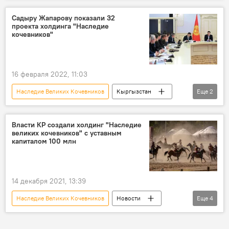
депутат
возмущение
фото
Садыру Жапарову показали 32
проекта холдинга "Наследие
кочевников"
16 февраля 2022, 11:03
Наследие Великих Кочевников
Кыргызстан
Еще
2
экономика
Садыр Жапаров
Власти КР создали холдинг "Наследие
великих кочевников" с уставным
капиталом 100 млн
14 декабря 2021, 13:39
Наследие Великих Кочевников
Новости
Еще
4
Общество
Кыргызстан
холдинг
создание