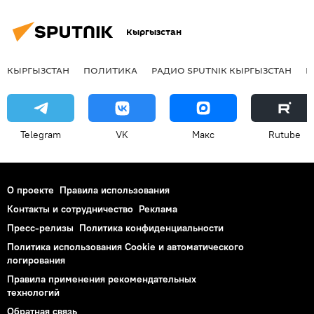
Кыргызстан
КЫРГЫЗСТАН
ПОЛИТИКА
РАДИО SPUTNIK КЫРГЫЗСТАН
Р
Telegram
VK
Макс
Rutube
О проекте
Правила использования
Контакты и сотрудничество
Реклама
Пресс-релизы
Политика конфиденциальности
Политика использования Cookie и автоматического
логирования
Правила применения рекомендательных
технологий
Обратная связь