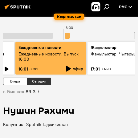
РУС
Кыргызстан
16:00
1
Ежедневные новости
Жаңылыктар
ан
Ежедневные новости. Выпуск
Жаңылыктар. Чыгарыл
16:00
эфир
16:01
17:01
3 мин
7 мин
Вчера
Сегодня
г. Бишкек
89.3
Нушин Рахими
Колумнист Sputnik Таджикистан