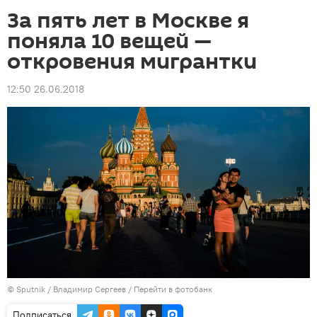
За пять лет в Москве я
поняла 10 вещей —
откровения мигрантки
12:50 26.06.2018
©
Sputnik
/ Владимир Сергеев
/
Перейти в фотобанк
Подписаться