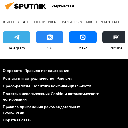
Кыргызстан
КЫРГЫЗСТАН
ПОЛИТИКА
РАДИО SPUTNIK КЫРГЫЗСТАН
Р
Telegram
VK
Макс
Rutube
О проекте
Правила использования
Контакты и сотрудничество
Реклама
Пресс-релизы
Политика конфиденциальности
Политика использования Cookie и автоматического
логирования
Правила применения рекомендательных
технологий
Обратная связь