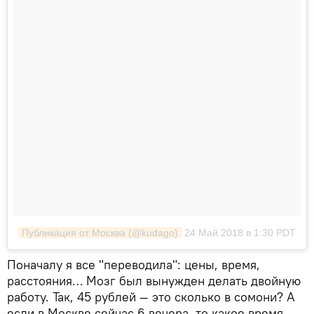
Публикация от Москва (@kudago)
24 Май 2018 в 1:30 PDT
Поначалу я все "переводила": цены, время,
расстояния… Мозг был вынужден делать двойную
работу. Так, 45 рублей — это сколько в сомони? А
если в Москве сейчас 6 вечера, то какое время