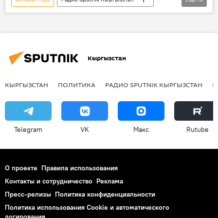
поступление
Как поступить в российские вузы из Кыргызстана
вузы
ординатура
Россия
Кыргызстан
магистратура
Кыргызстан
Альберт Зульхарнеев
Тема дня
КЫРГЫЗСТАН
ПОЛИТИКА
РАДИО SPUTNIK КЫРГЫЗСТАН
Р
Новости Киргизии
Telegram
VK
Макс
Rutube
О проекте
Правила использования
Контакты и сотрудничество
Реклама
Пресс-релизы
Политика конфиденциальности
Политика использования Cookie и автоматического
логирования