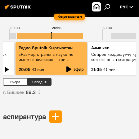
РУС
Кыргызстан
20:00
20:26
21:00
Радио Sputnik Кыргызстан
Ачык кеп
уск
«Размер страны в науке не
Сейрек кездешүүчү ку
имеет значения» — три
менен: анын миграция
эксперта о сотрудничестве
жолу эмнеден кабар б
эфир
20:05
21:05
43 мин
43 мин
России и Кыргызстана в
образовании и исследованиях
Вчера
Сегодня
г. Бишкек
89.3
аспирантура