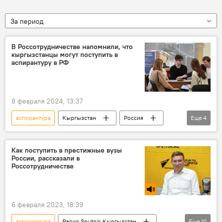
За период
В Россотрудничестве напомнили, что
кыргызстанцы могут поступить в
аспирантуру в РФ
8 февраля 2024, 13:37
аспирантура
Кыргызстан
Россия
Еще
4
Россотрудничество
образование
поступление
Альберт Зульхарнеев
Как поступить в престижные вузы
России, рассказали в
Россотрудничестве
6 февраля 2023, 18:39
аспирантура
Радио Sputnik Кыргызстан
Еще
10